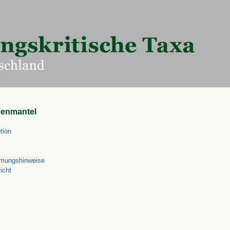
uenmantel
tion
mungshinweise
icht