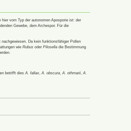
 hier vom Typ der autonomen Aposporie ist: der
ildenden Gewebe, dem Archespor. Für die
t nachgewiesen. Da kein funktionsfähiger Pollen
Gattungen wie
Rubus
oder
Pilosella
die Bestimmung
werden.
n betrifft dies
A. fallax
,
A. obscura
,
A. othmarii
,
A.