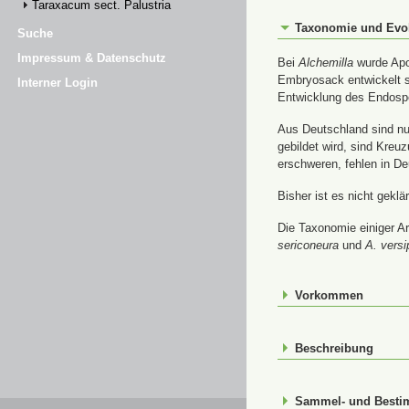
Taraxacum sect. Palustria
Taxonomie und Evo
Suche
Impressum & Datenschutz
Bei
Alchemilla
wurde Apom
Embryosack entwickelt s
Interner Login
Entwicklung des Endospe
Aus Deutschland sind nur
gebildet wird, sind Kre
erschweren, fehlen in De
Bisher ist es nicht gekl
Die Taxonomie einiger Ar
sericoneura
und
A. versi
Vorkommen
Beschreibung
Sammel- und Best