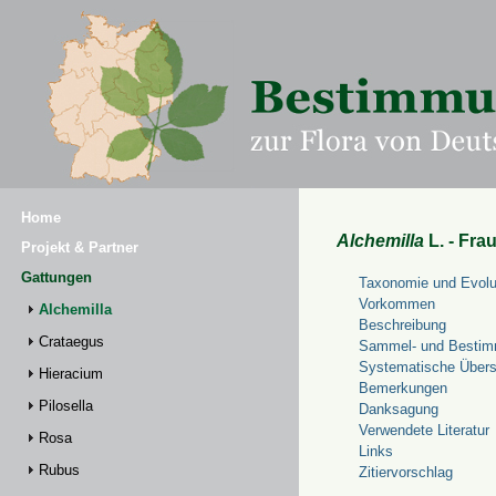
Home
Alchemilla
L. - Fra
Projekt & Partner
Gattungen
Taxonomie und Evolu
Vorkommen
Alchemilla
Beschreibung
Crataegus
Sammel- und Bestim
Systematische Übers
Hieracium
Bemerkungen
Pilosella
Danksagung
Verwendete Literatur
Rosa
Links
Rubus
Zitiervorschlag