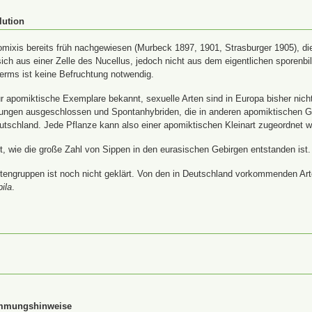
lution
ixis bereits früh nachgewiesen (Murbeck 1897, 1901, Strasburger 1905), die
ich aus einer Zelle des Nucellus, jedoch nicht aus dem eigentlichen sporenb
rms ist keine Befruchtung notwendig.
 apomiktische Exemplare bekannt, sexuelle Arten sind in Europa bisher nich
uzungen ausgeschlossen und Spontanhybriden, die in anderen apomiktischen 
utschland. Jede Pflanze kann also einer apomiktischen Kleinart zugeordnet 
ärt, wie die große Zahl von Sippen in den eurasischen Gebirgen entstanden ist.
tengruppen ist noch nicht geklärt. Von den in Deutschland vorkommenden Arte
pila
.
immungshinweise