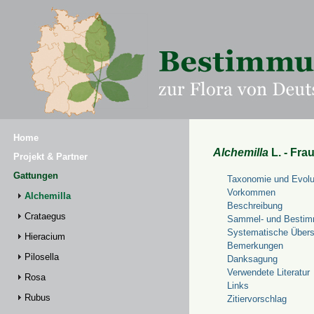
Home
Alchemilla
L. - Fra
Projekt & Partner
Gattungen
Taxonomie und Evolu
Vorkommen
Alchemilla
Beschreibung
Crataegus
Sammel- und Bestim
Systematische Übers
Hieracium
Bemerkungen
Pilosella
Danksagung
Verwendete Literatur
Rosa
Links
Rubus
Zitiervorschlag