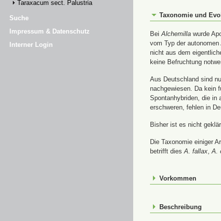
Taraxacum sect. Palustria
Taxonomie und Evo
Suche
Impressum & Datenschutz
Bei
Alchemilla
wurde Apom
vom Typ der autonomen A
Interner Login
nicht aus dem eigentlic
keine Befruchtung notwe
Aus Deutschland sind nur
nachgewiesen. Da kein f
Spontanhybriden, die in
erschweren, fehlen in De
Bisher ist es nicht gekl
Die Taxonomie einiger A
betrifft dies
A. fallax
,
A. 
Vorkommen
Beschreibung