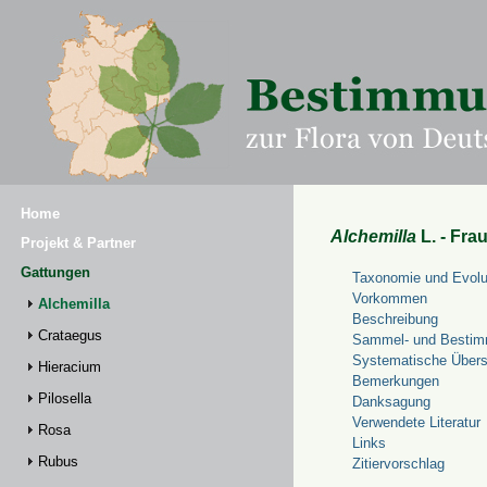
Home
Alchemilla
L. - Fra
Projekt & Partner
Gattungen
Taxonomie und Evolu
Vorkommen
Alchemilla
Beschreibung
Crataegus
Sammel- und Bestim
Systematische Übers
Hieracium
Bemerkungen
Pilosella
Danksagung
Verwendete Literatur
Rosa
Links
Rubus
Zitiervorschlag