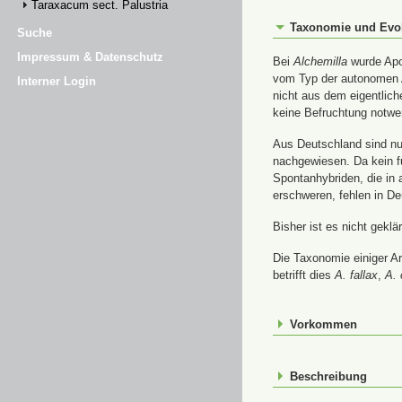
Taraxacum sect. Palustria
Taxonomie und Evo
Suche
Impressum & Datenschutz
Bei
Alchemilla
wurde Apom
vom Typ der autonomen A
Interner Login
nicht aus dem eigentlic
keine Befruchtung notwe
Aus Deutschland sind nur
nachgewiesen. Da kein f
Spontanhybriden, die in
erschweren, fehlen in De
Bisher ist es nicht gekl
Die Taxonomie einiger A
betrifft dies
A. fallax
,
A. 
Vorkommen
Beschreibung