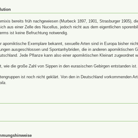
lution
ixis bereits früh nachgewiesen (Murbeck 1897, 1901, Strasburger 1905), die
ich aus einer Zelle des Nucellus, jedoch nicht aus dem eigentlichen sporenb
rms ist keine Befruchtung notwendig.
 apomiktische Exemplare bekannt, sexuelle Arten sind in Europa bisher nich
uzungen ausgeschlossen und Spontanhybriden, die in anderen apomiktischen 
utschland. Jede Pflanze kann also einer apomiktischen Kleinart zugeordnet 
ärt, wie die große Zahl von Sippen in den eurasischen Gebirgen entstanden ist.
tengruppen ist noch nicht geklärt. Von den in Deutschland vorkommenden Arte
pila
.
immungshinweise