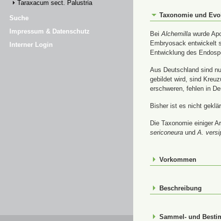
Taraxacum sect. Palustria
Taxonomie und Evo
Suche
Impressum & Datenschutz
Bei
Alchemilla
wurde Apom
Embryosack entwickelt s
Interner Login
Entwicklung des Endospe
Aus Deutschland sind nur
gebildet wird, sind Kre
erschweren, fehlen in De
Bisher ist es nicht gekl
Die Taxonomie einiger Ar
sericoneura
und
A. versi
Vorkommen
Beschreibung
Sammel- und Best