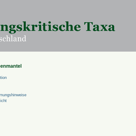
uenmantel
tion
mungshinweise
icht