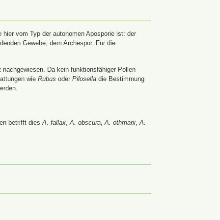
 hier vom Typ der autonomen Aposporie ist: der
ildenden Gewebe, dem Archespor. Für die
t nachgewiesen. Da kein funktionsfähiger Pollen
Gattungen wie
Rubus
oder
Pilosella
die Bestimmung
werden.
n betrifft dies
A. fallax
,
A. obscura
,
A. othmarii
,
A.