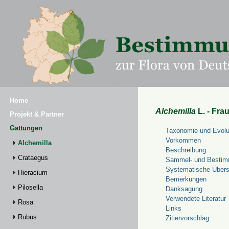
Home
Alchemilla
L. - Fra
Projekt & Partner
Gattungen
Taxonomie und Evolu
Vorkommen
Alchemilla
Beschreibung
Crataegus
Sammel- und Bestim
Systematische Übers
Hieracium
Bemerkungen
Pilosella
Danksagung
Verwendete Literatur
Rosa
Links
Rubus
Zitiervorschlag