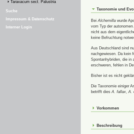
Taraxacum sect. Palustria
Taxonomie und Evo
Suche
Impressum & Datenschutz
Bei
Alchemilla
wurde Apom
vom Typ der autonomen A
Interner Login
nicht aus dem eigentlic
keine Befruchtung notwe
Aus Deutschland sind nur
nachgewiesen. Da kein f
Spontanhybriden, die in
erschweren, fehlen in De
Bisher ist es nicht gekl
Die Taxonomie einiger A
betrifft dies
A. fallax
,
A. 
Vorkommen
Beschreibung