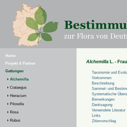
Home
Alchemilla
L. - Fra
Projekt & Partner
Gattungen
Taxonomie und Evolu
Vorkommen
Alchemilla
Beschreibung
Crataegus
Sammel- und Bestim
Systematische Übers
Hieracium
Bemerkungen
Pilosella
Danksagung
Verwendete Literatur
Rosa
Links
Rubus
Zitiervorschlag