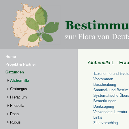
Home
Alchemilla
L. - Fra
Projekt & Partner
Gattungen
Taxonomie und Evolu
Vorkommen
Alchemilla
Beschreibung
Crataegus
Sammel- und Bestim
Systematische Übers
Hieracium
Bemerkungen
Pilosella
Danksagung
Verwendete Literatur
Rosa
Links
Rubus
Zitiervorschlag