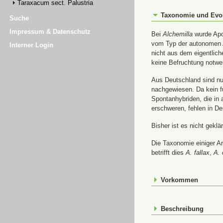
Taraxacum sect. Palustria
Taxonomie und Evo
Suche
Impressum & Datenschutz
Bei
Alchemilla
wurde Apom
vom Typ der autonomen A
Interner Login
nicht aus dem eigentlic
keine Befruchtung notwe
Aus Deutschland sind nur
nachgewiesen. Da kein f
Spontanhybriden, die in
erschweren, fehlen in De
Bisher ist es nicht gekl
Die Taxonomie einiger A
betrifft dies
A. fallax
,
A. 
Vorkommen
Beschreibung