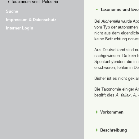
Taraxacum sect. Palustria
Taxonomie und Evo
Suche
Impressum & Datenschutz
Bei
Alchemilla
wurde Apom
vom Typ der autonomen A
Interner Login
nicht aus dem eigentlic
keine Befruchtung notwe
Aus Deutschland sind nur
nachgewiesen. Da kein f
Spontanhybriden, die in
erschweren, fehlen in De
Bisher ist es nicht gekl
Die Taxonomie einiger A
betrifft dies
A. fallax
,
A. 
Vorkommen
Beschreibung