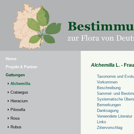
Home
Alchemilla
L. - Fra
Projekt & Partner
Gattungen
Taxonomie und Evolu
Vorkommen
Alchemilla
Beschreibung
Crataegus
Sammel- und Bestim
Systematische Übers
Hieracium
Bemerkungen
Pilosella
Danksagung
Verwendete Literatur
Rosa
Links
Rubus
Zitiervorschlag