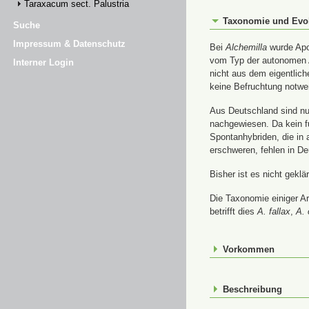
Taraxacum sect. Palustria
Taxonomie und Evo
Suche
Impressum & Datenschutz
Bei
Alchemilla
wurde Apom
vom Typ der autonomen A
Interner Login
nicht aus dem eigentlic
keine Befruchtung notwe
Aus Deutschland sind nur
nachgewiesen. Da kein f
Spontanhybriden, die in
erschweren, fehlen in De
Bisher ist es nicht gekl
Die Taxonomie einiger A
betrifft dies
A. fallax
,
A. 
Vorkommen
Beschreibung