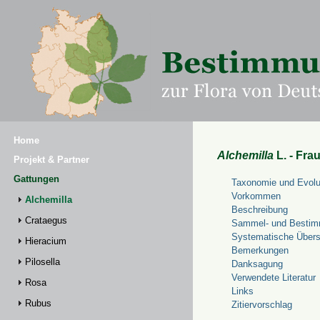
Home
Alchemilla
L. - Fra
Projekt & Partner
Gattungen
Taxonomie und Evolu
Vorkommen
Alchemilla
Beschreibung
Crataegus
Sammel- und Bestim
Systematische Übers
Hieracium
Bemerkungen
Pilosella
Danksagung
Verwendete Literatur
Rosa
Links
Rubus
Zitiervorschlag