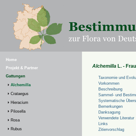
Home
Alchemilla
L. - Fra
Projekt & Partner
Gattungen
Taxonomie und Evolu
Vorkommen
Alchemilla
Beschreibung
Crataegus
Sammel- und Bestim
Systematische Übers
Hieracium
Bemerkungen
Pilosella
Danksagung
Verwendete Literatur
Rosa
Links
Rubus
Zitiervorschlag