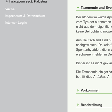
Taraxacum sect. Palustria
Taxonomie und Evo
Suche
Impressum & Datenschutz
Bei
Alchemilla
wurde Apom
vom Typ der autonomen A
Interner Login
nicht aus dem eigentlic
keine Befruchtung notwe
Aus Deutschland sind nur
nachgewiesen. Da kein f
Spontanhybriden, die in
erschweren, fehlen in De
Bisher ist es nicht gekl
Die Taxonomie einiger A
betrifft dies
A. fallax
,
A. 
Vorkommen
Beschreibung