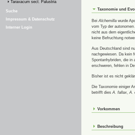
Taraxacum sect. Palustria
Taxonomie und Evo
Suche
Impressum & Datenschutz
Bei
Alchemilla
wurde Apom
vom Typ der autonomen A
Interner Login
nicht aus dem eigentlic
keine Befruchtung notwe
Aus Deutschland sind nur
nachgewiesen. Da kein f
Spontanhybriden, die in
erschweren, fehlen in De
Bisher ist es nicht gekl
Die Taxonomie einiger A
betrifft dies
A. fallax
,
A. 
Vorkommen
Beschreibung