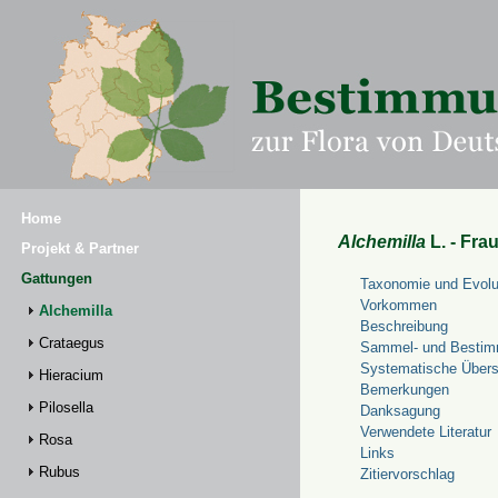
Home
Alchemilla
L. - Fra
Projekt & Partner
Gattungen
Taxonomie und Evolu
Vorkommen
Alchemilla
Beschreibung
Crataegus
Sammel- und Bestim
Systematische Übers
Hieracium
Bemerkungen
Pilosella
Danksagung
Verwendete Literatur
Rosa
Links
Rubus
Zitiervorschlag