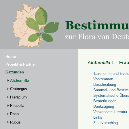
Home
Alchemilla
L. - Fra
Projekt & Partner
Gattungen
Taxonomie und Evolu
Vorkommen
Alchemilla
Beschreibung
Crataegus
Sammel- und Bestim
Systematische Übers
Hieracium
Bemerkungen
Pilosella
Danksagung
Verwendete Literatur
Rosa
Links
Rubus
Zitiervorschlag