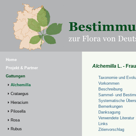
Home
Alchemilla
L. - Fra
Projekt & Partner
Gattungen
Taxonomie und Evolu
Vorkommen
Alchemilla
Beschreibung
Crataegus
Sammel- und Bestim
Systematische Übers
Hieracium
Bemerkungen
Pilosella
Danksagung
Verwendete Literatur
Rosa
Links
Rubus
Zitiervorschlag