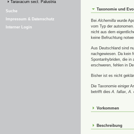
Taraxacum sect. Palustria
Taxonomie und Evo
Suche
Impressum & Datenschutz
Bei
Alchemilla
wurde Apom
vom Typ der autonomen A
Interner Login
nicht aus dem eigentlic
keine Befruchtung notwe
Aus Deutschland sind nur
nachgewiesen. Da kein f
Spontanhybriden, die in
erschweren, fehlen in De
Bisher ist es nicht gekl
Die Taxonomie einiger A
betrifft dies
A. fallax
,
A. 
Vorkommen
Beschreibung