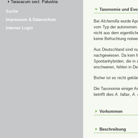
Taraxacum sect. Palustria
Taxonomie und Evo
Suche
Impressum & Datenschutz
Bei
Alchemilla
wurde Apom
vom Typ der autonomen A
Interner Login
nicht aus dem eigentlic
keine Befruchtung notwe
Aus Deutschland sind nur
nachgewiesen. Da kein f
Spontanhybriden, die in
erschweren, fehlen in De
Bisher ist es nicht gekl
Die Taxonomie einiger A
betrifft dies
A. fallax
,
A. 
Vorkommen
Beschreibung