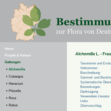
Home
Alchemilla
L. - Fra
Projekt & Partner
Gattungen
Taxonomie und Evolu
Vorkommen
Alchemilla
Beschreibung
Crataegus
Sammel- und Bestim
Systematische Übers
Hieracium
Bemerkungen
Pilosella
Danksagung
Verwendete Literatur
Rosa
Links
Rubus
Zitiervorschlag