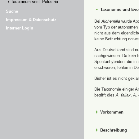
Taraxacum sect. Palustria
Taxonomie und Evo
Suche
Impressum & Datenschutz
Bei
Alchemilla
wurde Apom
vom Typ der autonomen A
Interner Login
nicht aus dem eigentlic
keine Befruchtung notwe
Aus Deutschland sind nur
nachgewiesen. Da kein f
Spontanhybriden, die in
erschweren, fehlen in De
Bisher ist es nicht gekl
Die Taxonomie einiger A
betrifft dies
A. fallax
,
A. 
Vorkommen
Beschreibung