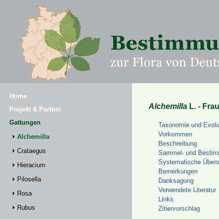
Home
Alchemilla
L. - Fra
Projekt & Partner
Gattungen
Taxonomie und Evolu
Vorkommen
Alchemilla
Beschreibung
Crataegus
Sammel- und Bestim
Systematische Übers
Hieracium
Bemerkungen
Pilosella
Danksagung
Verwendete Literatur
Rosa
Links
Rubus
Zitiervorschlag