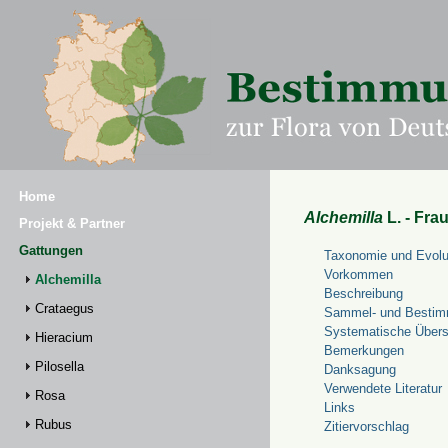
Home
Alchemilla
L. - Fra
Projekt & Partner
Gattungen
Taxonomie und Evolu
Vorkommen
Alchemilla
Beschreibung
Crataegus
Sammel- und Bestim
Systematische Übers
Hieracium
Bemerkungen
Pilosella
Danksagung
Verwendete Literatur
Rosa
Links
Rubus
Zitiervorschlag