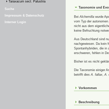
Taraxacum sect. Palustria
Taxonomie und Evo
Suche
Impressum & Datenschutz
Bei
Alchemilla
wurde Apom
vom Typ der autonomen A
Interner Login
nicht aus dem eigentlic
keine Befruchtung notwe
Aus Deutschland sind nur
nachgewiesen. Da kein f
Spontanhybriden, die in
erschweren, fehlen in De
Bisher ist es nicht gekl
Die Taxonomie einiger A
betrifft dies
A. fallax
,
A. 
Vorkommen
Beschreibung