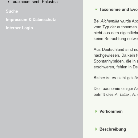
Taraxacum sect. Palustria
Taxonomie und Evo
Suche
Impressum & Datenschutz
Bei
Alchemilla
wurde Apom
vom Typ der autonomen A
Interner Login
nicht aus dem eigentlic
keine Befruchtung notwe
Aus Deutschland sind nur
nachgewiesen. Da kein f
Spontanhybriden, die in
erschweren, fehlen in De
Bisher ist es nicht gekl
Die Taxonomie einiger A
betrifft dies
A. fallax
,
A. 
Vorkommen
Beschreibung