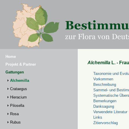
Home
Alchemilla
L. - Fra
Projekt & Partner
Gattungen
Taxonomie und Evolu
Vorkommen
Alchemilla
Beschreibung
Crataegus
Sammel- und Bestim
Systematische Übers
Hieracium
Bemerkungen
Pilosella
Danksagung
Verwendete Literatur
Rosa
Links
Rubus
Zitiervorschlag