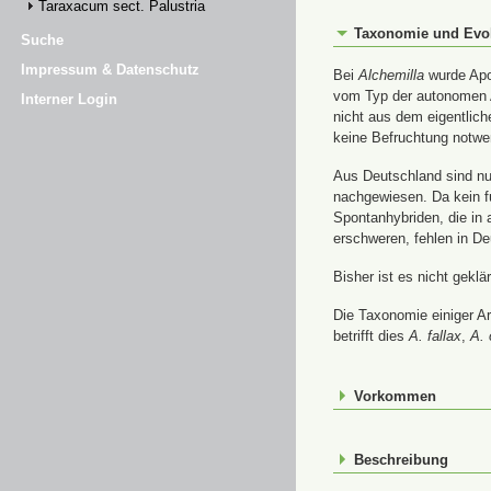
Taraxacum sect. Palustria
Taxonomie und Evo
Suche
Impressum & Datenschutz
Bei
Alchemilla
wurde Apom
vom Typ der autonomen A
Interner Login
nicht aus dem eigentlic
keine Befruchtung notwe
Aus Deutschland sind nur
nachgewiesen. Da kein f
Spontanhybriden, die in
erschweren, fehlen in De
Bisher ist es nicht gekl
Die Taxonomie einiger A
betrifft dies
A. fallax
,
A. 
Vorkommen
Beschreibung