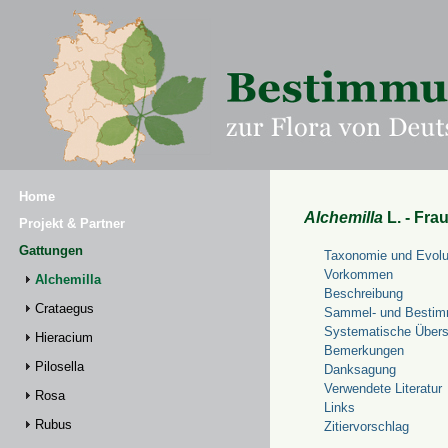
Home
Alchemilla
L. - Fra
Projekt & Partner
Gattungen
Taxonomie und Evolu
Vorkommen
Alchemilla
Beschreibung
Crataegus
Sammel- und Bestim
Systematische Übers
Hieracium
Bemerkungen
Pilosella
Danksagung
Verwendete Literatur
Rosa
Links
Rubus
Zitiervorschlag