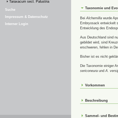
Taraxacum sect. Palustria
Taxonomie und Evo
Suche
Impressum & Datenschutz
Bei
Alchemilla
wurde Apom
Embryosack entwickelt s
Interner Login
Entwicklung des Endospe
Aus Deutschland sind nur
gebildet wird, sind Kre
erschweren, fehlen in De
Bisher ist es nicht gekl
Die Taxonomie einiger Ar
sericoneura
und
A. versi
Vorkommen
Beschreibung
Sammel- und Best