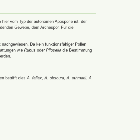
 hier vom Typ der autonomen Aposporie ist: der
ildenden Gewebe, dem Archespor. Für die
t nachgewiesen. Da kein funktionsfähiger Pollen
Gattungen wie
Rubus
oder
Pilosella
die Bestimmung
werden.
n betrifft dies
A. fallax
,
A. obscura
,
A. othmarii
,
A.