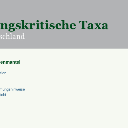
uenmantel
tion
mungshinweise
icht