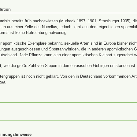
lution
ixis bereits früh nachgewiesen (Murbeck 1897, 1901, Strasburger 1905), die
ich aus einer Zelle des Nucellus, jedoch nicht aus dem eigentlichen sporenb
rms ist keine Befruchtung notwendig.
 apomiktische Exemplare bekannt, sexuelle Arten sind in Europa bisher nich
uzungen ausgeschlossen und Spontanhybriden, die in anderen apomiktischen 
utschland. Jede Pflanze kann also einer apomiktischen Kleinart zugeordnet 
ärt, wie die große Zahl von Sippen in den eurasischen Gebirgen entstanden ist.
tengruppen ist noch nicht geklärt. Von den in Deutschland vorkommenden Arte
pila
.
immungshinweise