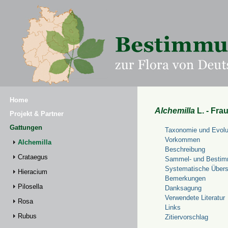
Home
Alchemilla
L. - Fra
Projekt & Partner
Gattungen
Taxonomie und Evolu
Vorkommen
Alchemilla
Beschreibung
Crataegus
Sammel- und Bestim
Systematische Übers
Hieracium
Bemerkungen
Pilosella
Danksagung
Verwendete Literatur
Rosa
Links
Rubus
Zitiervorschlag