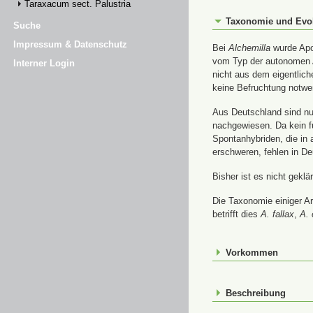
Taraxacum sect. Palustria
Taxonomie und Evo
Suche
Impressum & Datenschutz
Bei
Alchemilla
wurde Apom
vom Typ der autonomen A
Interner Login
nicht aus dem eigentlic
keine Befruchtung notwe
Aus Deutschland sind nur
nachgewiesen. Da kein f
Spontanhybriden, die in
erschweren, fehlen in De
Bisher ist es nicht gekl
Die Taxonomie einiger A
betrifft dies
A. fallax
,
A. 
Vorkommen
Beschreibung