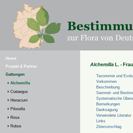
Home
Alchemilla
L. - Fra
Projekt & Partner
Gattungen
Taxonomie und Evolu
Vorkommen
Alchemilla
Beschreibung
Crataegus
Sammel- und Bestim
Systematische Übers
Hieracium
Bemerkungen
Pilosella
Danksagung
Verwendete Literatur
Rosa
Links
Rubus
Zitiervorschlag