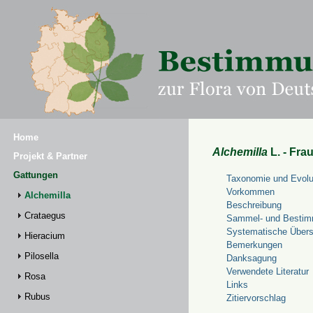
Home
Alchemilla
L. - Fra
Projekt & Partner
Gattungen
Taxonomie und Evolu
Vorkommen
Alchemilla
Beschreibung
Crataegus
Sammel- und Bestim
Systematische Übers
Hieracium
Bemerkungen
Pilosella
Danksagung
Verwendete Literatur
Rosa
Links
Rubus
Zitiervorschlag