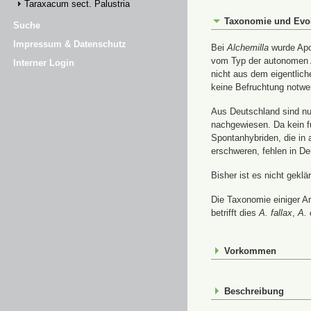
Taraxacum sect. Palustria
Taxonomie und Evo
Suche
Impressum & Datenschutz
Bei
Alchemilla
wurde Apom
vom Typ der autonomen A
Interner Login
nicht aus dem eigentlic
keine Befruchtung notwe
Aus Deutschland sind nur
nachgewiesen. Da kein f
Spontanhybriden, die in
erschweren, fehlen in De
Bisher ist es nicht gekl
Die Taxonomie einiger A
betrifft dies
A. fallax
,
A. 
Vorkommen
Beschreibung