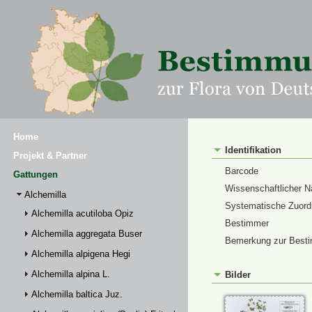
Home
Identifikation
Projekt & Partner
Barcode
Gattungen
Wissenschaftlicher 
Alchemilla
Systematische Zuor
Alchemilla acutiloba Opiz
Bestimmer
Alchemilla aggregata Buser
Bemerkung zur Best
Alchemilla alpigena Hegi
Alchemilla alpina L.
Bilder
Alchemilla baltica Juz.