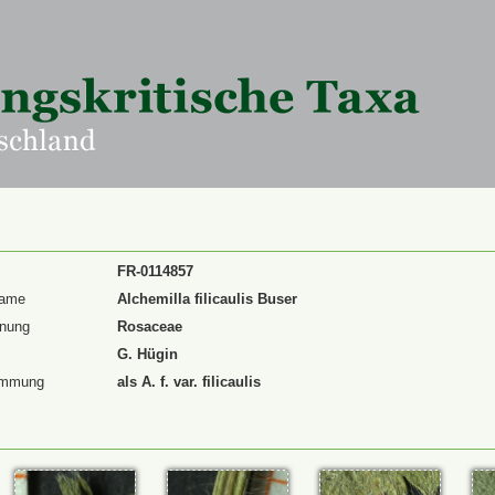
FR-0114857
Name
Alchemilla filicaulis Buser
dnung
Rosaceae
G. Hügin
immung
als A. f. var. filicaulis