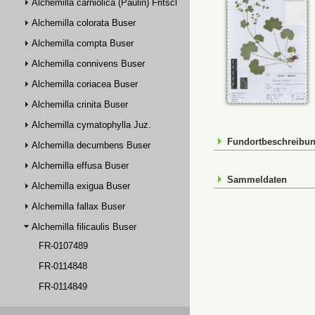
Alchemilla carniolica (Paulin) Fritsch
Alchemilla colorata Buser
Alchemilla compta Buser
Alchemilla connivens Buser
Alchemilla coriacea Buser
Alchemilla crinita Buser
Alchemilla cymatophylla Juz.
Fundortbeschreibu
Alchemilla decumbens Buser
Alchemilla effusa Buser
Sammeldaten
Alchemilla exigua Buser
Alchemilla fallax Buser
Alchemilla filicaulis Buser
FR-0107489
FR-0114848
FR-0114849
FR-0114850