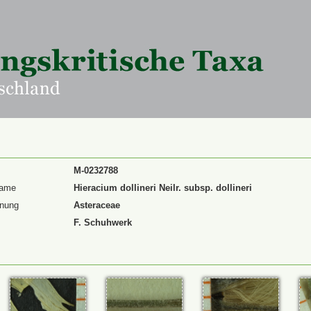
M-0232788
Name
Hieracium dollineri Neilr. subsp. dollineri
dnung
Asteraceae
F. Schuhwerk