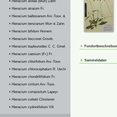
Hieracium arolae (Murr) Zahn
Hieracium atratum Fr.
Hieracium balbisianum Arv.-Touv. & Briq.
Hieracium benzianum Murr & Zahn
Hieracium bifidum Hornem.
Hieracium bocconei Griseb.
Fundortbeschreibu
Hieracium bupleuroides C. C. Gmel.
Hieracium caesium (Fr.) Fr.
Sammeldaten
Hieracium chlorifolium Arv.-Touv.
Hieracium chlorocephalum R. Uechtr.
Hieracium chondrillifolium Fr.
Hieracium cirritum Arv.-Touv.
Hieracium compositum Lapeyr.
Hieracium cottetii Christener
Hieracium cydoniifolium Vill.
Hieracium dasytrichum Arv.-Touv.