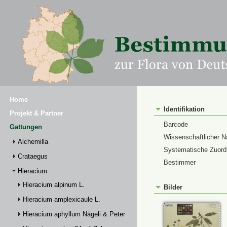
Home
Identifikation
Projekt & Partner
Barcode
Gattungen
Wissenschaftlicher 
Alchemilla
Systematische Zuor
Crataegus
Bestimmer
Hieracium
Hieracium alpinum L.
Bilder
Hieracium amplexicaule L.
Hieracium aphyllum Nägeli & Peter