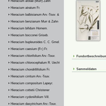
Hieracium arolae (Murr) Zahn
Hieracium atratum Fr.
Hieracium balbisianum Arv.-Touv. & Briq.
Hieracium benzianum Murr & Zahn
Hieracium bifidum Hornem.
Hieracium bocconei Griseb.
Hieracium bupleuroides C. C. Gmel.
Hieracium caesium (Fr.) Fr.
Hieracium chlorifolium Arv.-Touv.
Fundortbeschreibu
Hieracium chlorocephalum R. Uechtr.
Sammeldaten
Hieracium chondrillifolium Fr.
Hieracium cirritum Arv.-Touv.
Hieracium compositum Lapeyr.
Hieracium cottetii Christener
Hieracium cydoniifolium Vill.
Hieracium dasytrichum Arv.-Touv.