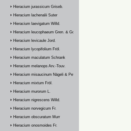
Hieracium jurassicum Griseb.
Hieracium lachenalii Suter
Hieracium laevigatum Willd.
Hieracium leucophaeum Gren. & Godr.
Hieracium levicaule Jord.
Hieracium lycopifolium Fröl.
Hieracium maculatum Schrank
Hieracium melanops Arv.-Touv.
Hieracium misaucinum Nägeli & Peter
Hieracium mixtum Fröl.
Hieracium murorum L.
Hieracium nigrescens Willd.
Hieracium norvegicum Fr.
Hieracium obscuratum Murr
Hieracium onosmoides Fr.