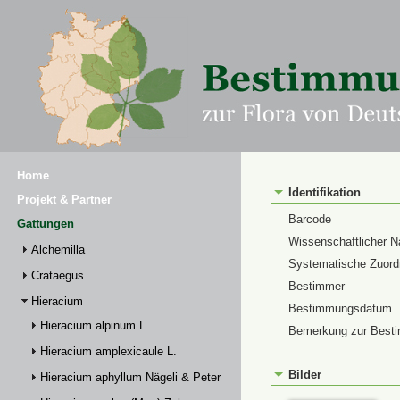
Home
Identifikation
Projekt & Partner
Barcode
Gattungen
Wissenschaftlicher 
Alchemilla
Systematische Zuor
Crataegus
Bestimmer
Hieracium
Bestimmungsdatum
Hieracium alpinum L.
Bemerkung zur Best
Hieracium amplexicaule L.
Bilder
Hieracium aphyllum Nägeli & Peter