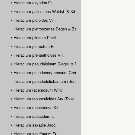
Hieracium oxyodon Fr.
Hieracium pallescens Waldst. & Kit.
Hieracium picroides Vill.
Hieracium pietroszense Degen & Zahn
Hieracium pilosum Froel.
Hieracium porrectum Fr.
Hieracium prenanthoides Vill.
Hieracium pseudalpinum (Nägeli & Peter) Prain
Hieracium pseudocorymbosum Gremli
Hieracium pseudodolichaetum (Benz & Zahn) Zahn
Hieracium racemosum Willd.
Hieracium rapunculoides Arv.-Touv.
Hieracium rohacsense Kit.
Hieracium sabaudum L.
Hieracium saxatile Jacq.
Hieracium saxifragum Fr.