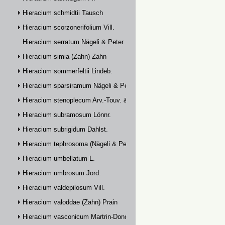
Hieracium schmidtii Tausch
Hieracium scorzonerifolium Vill.
Hieracium serratum Nägeli & Peter
Hieracium simia (Zahn) Zahn
Hieracium sommerfeltii Lindeb.
Hieracium sparsiramum Nägeli & Peter
Hieracium stenoplecum Arv.-Touv. & Huter
Hieracium subramosum Lönnr.
Hieracium subrigidum Dahlst.
Hieracium tephrosoma (Nägeli & Peter) Zahn
Hieracium umbellatum L.
Hieracium umbrosum Jord.
Hieracium valdepilosum Vill.
Hieracium valoddae (Zahn) Prain
Hieracium vasconicum Martrin-Donos