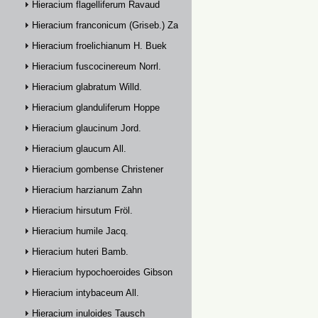
Hieracium flagelliferum Ravaud
Hieracium franconicum (Griseb.) Zahn
Hieracium froelichianum H. Buek
Hieracium fuscocinereum Norrl.
Hieracium glabratum Willd.
Hieracium glanduliferum Hoppe
Hieracium glaucinum Jord.
Hieracium glaucum All.
Hieracium gombense Christener
Hieracium harzianum Zahn
Hieracium hirsutum Fröl.
Hieracium humile Jacq.
Hieracium huteri Bamb.
Hieracium hypochoeroides Gibson
Hieracium intybaceum All.
Hieracium inuloides Tausch