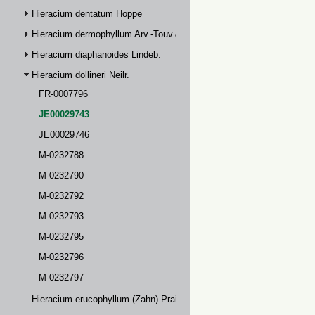
Hieracium dentatum Hoppe
Hieracium dermophyllum Arv.-Touv.& Briq.
Hieracium diaphanoides Lindeb.
Hieracium dollineri Neilr.
FR-0007796
JE00029743
JE00029746
M-0232788
M-0232790
M-0232792
M-0232793
M-0232795
M-0232796
M-0232797
Hieracium erucophyllum (Zahn) Prain