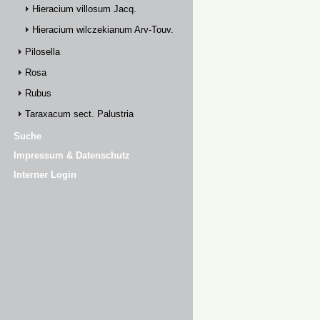
Hieracium villosum Jacq.
Hieracium wilczekianum Arv-Touv.
Pilosella
Rosa
Rubus
Taraxacum sect. Palustria
Suche
Impressum & Datenschutz
Interner Login