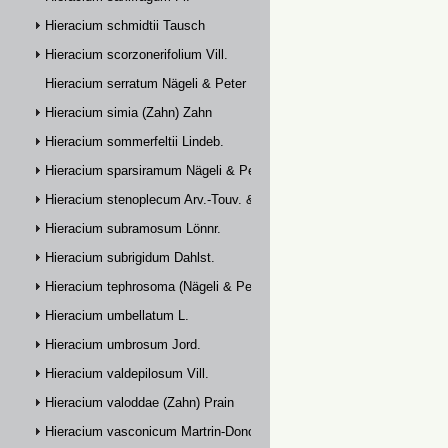
Hieracium schmidtii Tausch
Hieracium scorzonerifolium Vill.
Hieracium serratum Nägeli & Peter
Hieracium simia (Zahn) Zahn
Hieracium sommerfeltii Lindeb.
Hieracium sparsiramum Nägeli & Peter
Hieracium stenoplecum Arv.-Touv. & Huter
Hieracium subramosum Lönnr.
Hieracium subrigidum Dahlst.
Hieracium tephrosoma (Nägeli & Peter) Zahn
Hieracium umbellatum L.
Hieracium umbrosum Jord.
Hieracium valdepilosum Vill.
Hieracium valoddae (Zahn) Prain
Hieracium vasconicum Martrin-Donos