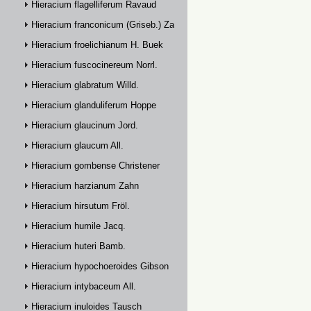
Hieracium flagelliferum Ravaud
Hieracium franconicum (Griseb.) Zahn
Hieracium froelichianum H. Buek
Hieracium fuscocinereum Norrl.
Hieracium glabratum Willd.
Hieracium glanduliferum Hoppe
Hieracium glaucinum Jord.
Hieracium glaucum All.
Hieracium gombense Christener
Hieracium harzianum Zahn
Hieracium hirsutum Fröl.
Hieracium humile Jacq.
Hieracium huteri Bamb.
Hieracium hypochoeroides Gibson
Hieracium intybaceum All.
Hieracium inuloides Tausch