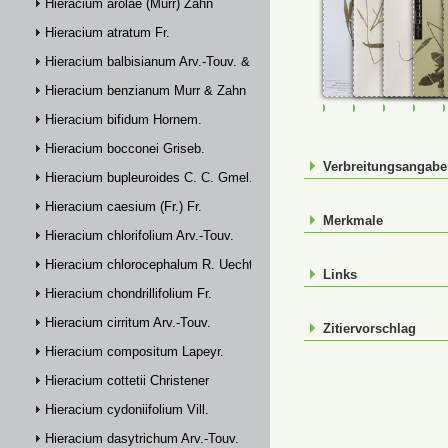
Hieracium arolae (Murr) Zahn
Hieracium atratum Fr.
Hieracium balbisianum Arv.-Touv. & Briq.
Hieracium benzianum Murr & Zahn
FR-0007796
JE00029743
JE00029
M-0
Hieracium bifidum Hornem.
Hieracium bocconei Griseb.
Verbreitungsangab
Hieracium bupleuroides C. C. Gmel.
Hieracium caesium (Fr.) Fr.
Merkmale
Hieracium chlorifolium Arv.-Touv.
Hieracium chlorocephalum R. Uechtr.
Links
Hieracium chondrillifolium Fr.
Hieracium cirritum Arv.-Touv.
Zitiervorschlag
Hieracium compositum Lapeyr.
Hieracium cottetii Christener
Hieracium cydoniifolium Vill.
Hieracium dasytrichum Arv.-Touv.