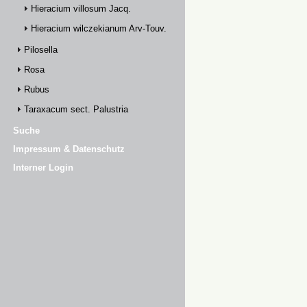
Hieracium villosum Jacq.
Hieracium wilczekianum Arv-Touv.
Pilosella
Rosa
Rubus
Taraxacum sect. Palustria
Suche
Impressum & Datenschutz
Interner Login