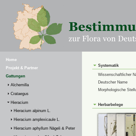
Home
Systematik
Projekt & Partner
Wissenschaftlicher 
Gattungen
Deutscher Name
Alchemilla
Morphologische Stell
Crataegus
Hieracium
Herbarbelege
Hieracium alpinum L.
Hieracium amplexicaule L.
Hieracium aphyllum Nägeli & Peter