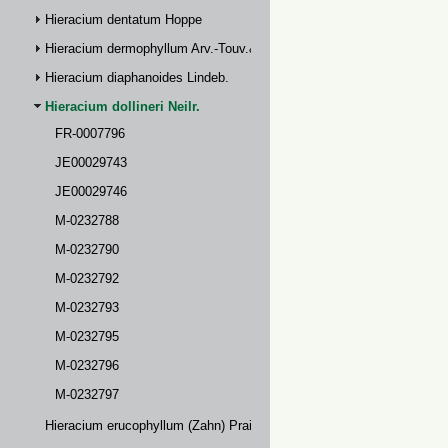
Hieracium dentatum Hoppe
Hieracium dermophyllum Arv.-Touv.& Briq.
Hieracium diaphanoides Lindeb.
Hieracium dollineri Neilr.
FR-0007796
JE00029743
JE00029746
M-0232788
M-0232790
M-0232792
M-0232793
M-0232795
M-0232796
M-0232797
Hieracium erucophyllum (Zahn) Prain