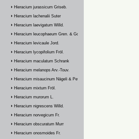
Hieracium jurassicum Griseb.
Hieracium lachenalii Suter
Hieracium laevigatum Willd.
Hieracium leucophaeum Gren. & Godr.
Hieracium levicaule Jord.
Hieracium lycopifolium Fröl.
Hieracium maculatum Schrank
Hieracium melanops Arv.-Touv.
Hieracium misaucinum Nägeli & Peter
Hieracium mixtum Fröl.
Hieracium murorum L.
Hieracium nigrescens Willd.
Hieracium norvegicum Fr.
Hieracium obscuratum Murr
Hieracium onosmoides Fr.