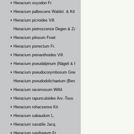
Hieracium oxyodon Fr.
Hieracium pallescens Waldst. & Kit.
Hieracium picroides Vill.
Hieracium pietroszense Degen & Zahn
Hieracium pilosum Froel.
Hieracium porrectum Fr.
Hieracium prenanthoides Vill.
Hieracium pseudalpinum (Nägeli & Peter) Prain
Hieracium pseudocorymbosum Gremli
Hieracium pseudodolichaetum (Benz & Zahn) Zahn
Hieracium racemosum Willd.
Hieracium rapunculoides Arv.-Touv.
Hieracium rohacsense Kit.
Hieracium sabaudum L.
Hieracium saxatile Jacq.
Hieracium saxifragum Fr.