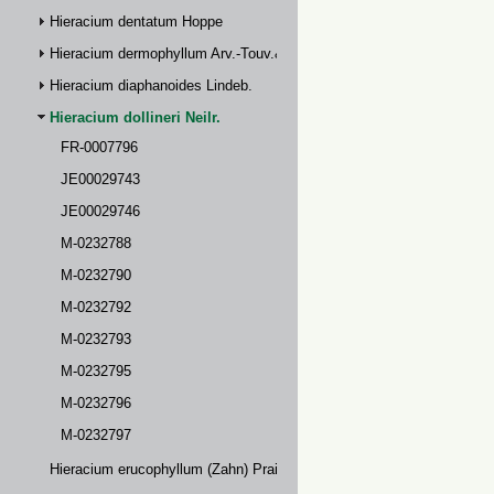
Hieracium dentatum Hoppe
Hieracium dermophyllum Arv.-Touv.& Briq.
Hieracium diaphanoides Lindeb.
Hieracium dollineri Neilr.
FR-0007796
JE00029743
JE00029746
M-0232788
M-0232790
M-0232792
M-0232793
M-0232795
M-0232796
M-0232797
Hieracium erucophyllum (Zahn) Prain