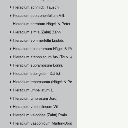
Hieracium schmidtii Tausch
Hieracium scorzonerifolium Vill.
Hieracium serratum Nägeli & Peter
Hieracium simia (Zahn) Zahn
Hieracium sommerfeltii Lindeb.
Hieracium sparsiramum Nägeli & Peter
Hieracium stenoplecum Arv.-Touv. & Huter
Hieracium subramosum Lönnr.
Hieracium subrigidum Dahlst.
Hieracium tephrosoma (Nägeli & Peter) Zahn
Hieracium umbellatum L.
Hieracium umbrosum Jord.
Hieracium valdepilosum Vill.
Hieracium valoddae (Zahn) Prain
Hieracium vasconicum Martrin-Donos