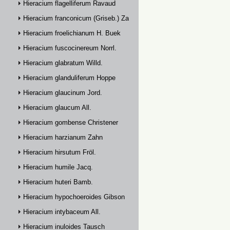
Hieracium flagelliferum Ravaud
Hieracium franconicum (Griseb.) Zahn
Hieracium froelichianum H. Buek
Hieracium fuscocinereum Norrl.
Hieracium glabratum Willd.
Hieracium glanduliferum Hoppe
Hieracium glaucinum Jord.
Hieracium glaucum All.
Hieracium gombense Christener
Hieracium harzianum Zahn
Hieracium hirsutum Fröl.
Hieracium humile Jacq.
Hieracium huteri Bamb.
Hieracium hypochoeroides Gibson
Hieracium intybaceum All.
Hieracium inuloides Tausch