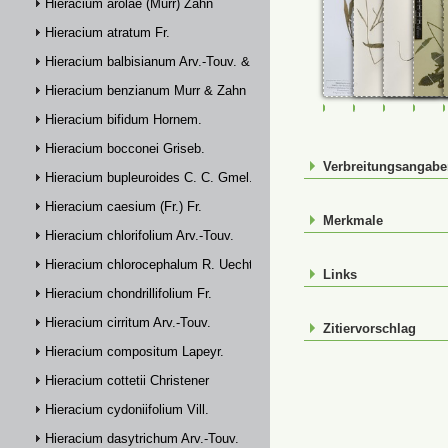
Hieracium arolae (Murr) Zahn
Hieracium atratum Fr.
Hieracium balbisianum Arv.-Touv. & Briq.
Hieracium benzianum Murr & Zahn
FR-0007796
JE00029743
JE00029
M-0
Hieracium bifidum Hornem.
Hieracium bocconei Griseb.
Verbreitungsangab
Hieracium bupleuroides C. C. Gmel.
Hieracium caesium (Fr.) Fr.
Merkmale
Hieracium chlorifolium Arv.-Touv.
Hieracium chlorocephalum R. Uechtr.
Links
Hieracium chondrillifolium Fr.
Hieracium cirritum Arv.-Touv.
Zitiervorschlag
Hieracium compositum Lapeyr.
Hieracium cottetii Christener
Hieracium cydoniifolium Vill.
Hieracium dasytrichum Arv.-Touv.