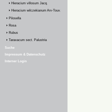
Hieracium villosum Jacq.
Hieracium wilczekianum Arv-Touv.
Pilosella
Rosa
Rubus
Taraxacum sect. Palustria
Suche
Impressum & Datenschutz
Interner Login