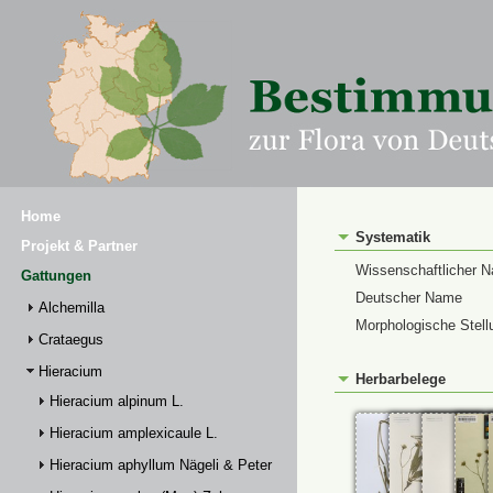
Home
Systematik
Projekt & Partner
Wissenschaftlicher 
Gattungen
Deutscher Name
Alchemilla
Morphologische Stell
Crataegus
Hieracium
Herbarbelege
Hieracium alpinum L.
Hieracium amplexicaule L.
Hieracium aphyllum Nägeli & Peter