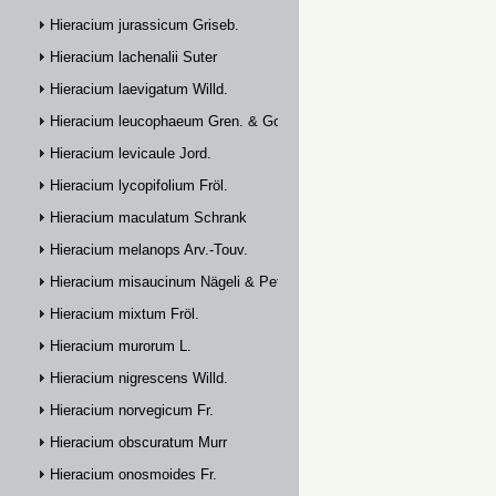
Hieracium jurassicum Griseb.
Hieracium lachenalii Suter
Hieracium laevigatum Willd.
Hieracium leucophaeum Gren. & Godr.
Hieracium levicaule Jord.
Hieracium lycopifolium Fröl.
Hieracium maculatum Schrank
Hieracium melanops Arv.-Touv.
Hieracium misaucinum Nägeli & Peter
Hieracium mixtum Fröl.
Hieracium murorum L.
Hieracium nigrescens Willd.
Hieracium norvegicum Fr.
Hieracium obscuratum Murr
Hieracium onosmoides Fr.