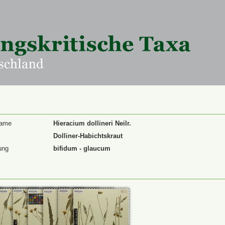
Name
Hieracium dollineri Neilr.
Dolliner-Habichtskraut
ung
bifidum - glaucum