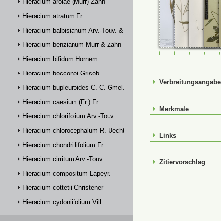
Hieracium arolae (Murr) Zahn
Hieracium atratum Fr.
Hieracium balbisianum Arv.-Touv. & Briq.
Hieracium benzianum Murr & Zahn
FR-0007796
JE00029743
JE00029
M-0
Hieracium bifidum Hornem.
Hieracium bocconei Griseb.
Verbreitungsangab
Hieracium bupleuroides C. C. Gmel.
Hieracium caesium (Fr.) Fr.
Merkmale
Hieracium chlorifolium Arv.-Touv.
Hieracium chlorocephalum R. Uechtr.
Links
Hieracium chondrillifolium Fr.
Hieracium cirritum Arv.-Touv.
Zitiervorschlag
Hieracium compositum Lapeyr.
Hieracium cottetii Christener
Hieracium cydoniifolium Vill.
Hieracium dasytrichum Arv.-Touv.