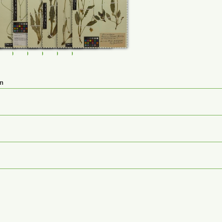
746
232788
M-0232790
M-0232792
M-0232793
M-0232795
M-0232796
M-0232797
en