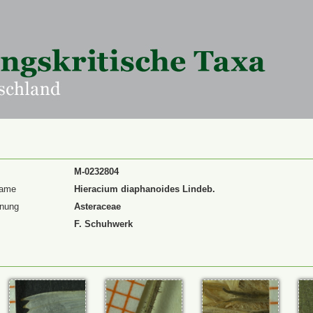
M-0232804
Name
Hieracium diaphanoides Lindeb.
dnung
Asteraceae
F. Schuhwerk