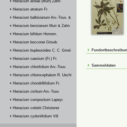
Hieracium arolae (Murr) Zahn
Hieracium atratum Fr.
Hieracium balbisianum Arv.-Touv. & Briq.
Hieracium benzianum Murr & Zahn
Hieracium bifidum Hornem.
Hieracium bocconei Griseb.
Fundortbeschreibu
Hieracium bupleuroides C. C. Gmel.
Hieracium caesium (Fr.) Fr.
Sammeldaten
Hieracium chlorifolium Arv.-Touv.
Hieracium chlorocephalum R. Uechtr.
Hieracium chondrillifolium Fr.
Hieracium cirritum Arv.-Touv.
Hieracium compositum Lapeyr.
Hieracium cottetii Christener
Hieracium cydoniifolium Vill.
Hieracium dasytrichum Arv.-Touv.