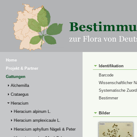
Home
Identifikation
Projekt & Partner
Barcode
Gattungen
Wissenschaftlicher 
Alchemilla
Systematische Zuor
Crataegus
Bestimmer
Hieracium
Hieracium alpinum L.
Bilder
Hieracium amplexicaule L.
Hieracium aphyllum Nägeli & Peter