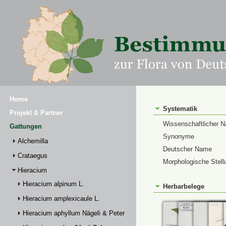
Home
Systematik
Projekt & Partner
Wissenschaftlicher 
Gattungen
Synonyme
Alchemilla
Deutscher Name
Crataegus
Morphologische Stell
Hieracium
Hieracium alpinum L.
Herbarbelege
Hieracium amplexicaule L.
Hieracium aphyllum Nägeli & Peter