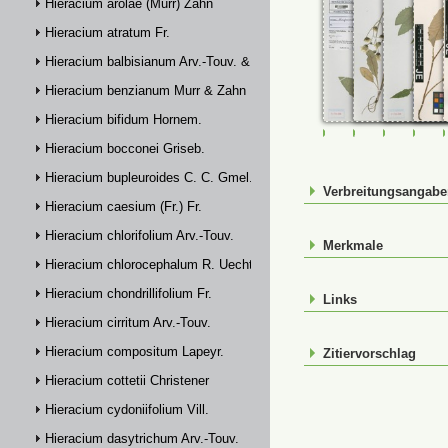
Hieracium arolae (Murr) Zahn
Hieracium atratum Fr.
Hieracium balbisianum Arv.-Touv. & Briq.
Hieracium benzianum Murr & Zahn
Hieracium bifidum Hornem.
FR-0107892
FR-0107893
FR-01078
JE0
Hieracium bocconei Griseb.
Hieracium bupleuroides C. C. Gmel.
Verbreitungsangab
Hieracium caesium (Fr.) Fr.
Hieracium chlorifolium Arv.-Touv.
Merkmale
Hieracium chlorocephalum R. Uechtr.
Hieracium chondrillifolium Fr.
Links
Hieracium cirritum Arv.-Touv.
Hieracium compositum Lapeyr.
Zitiervorschlag
Hieracium cottetii Christener
Hieracium cydoniifolium Vill.
Hieracium dasytrichum Arv.-Touv.