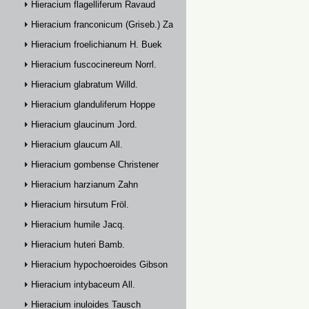
Hieracium flagelliferum Ravaud
Hieracium franconicum (Griseb.) Zahn
Hieracium froelichianum H. Buek
Hieracium fuscocinereum Norrl.
Hieracium glabratum Willd.
Hieracium glanduliferum Hoppe
Hieracium glaucinum Jord.
Hieracium glaucum All.
Hieracium gombense Christener
Hieracium harzianum Zahn
Hieracium hirsutum Fröl.
Hieracium humile Jacq.
Hieracium huteri Bamb.
Hieracium hypochoeroides Gibson
Hieracium intybaceum All.
Hieracium inuloides Tausch