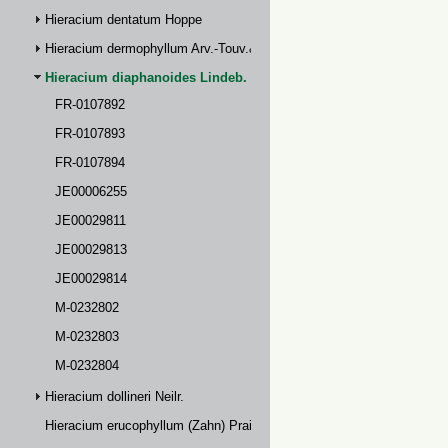
Hieracium dentatum Hoppe
Hieracium dermophyllum Arv.-Touv.& Briq.
Hieracium diaphanoides Lindeb.
FR-0107892
FR-0107893
FR-0107894
JE00006255
JE00029811
JE00029813
JE00029814
M-0232802
M-0232803
M-0232804
Hieracium dollineri Neilr.
Hieracium erucophyllum (Zahn) Prain