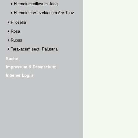
Hieracium villosum Jacq.
Hieracium wilczekianum Arv-Touv.
Pilosella
Rosa
Rubus
Taraxacum sect. Palustria
Suche
Impressum & Datenschutz
Interner Login