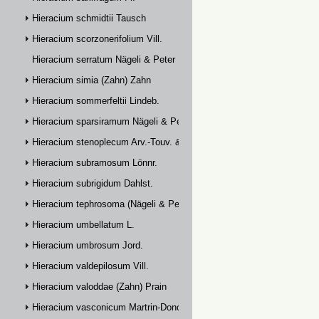
Hieracium schmidtii Tausch
Hieracium scorzonerifolium Vill.
Hieracium serratum Nägeli & Peter
Hieracium simia (Zahn) Zahn
Hieracium sommerfeltii Lindeb.
Hieracium sparsiramum Nägeli & Peter
Hieracium stenoplecum Arv.-Touv. & Huter
Hieracium subramosum Lönnr.
Hieracium subrigidum Dahlst.
Hieracium tephrosoma (Nägeli & Peter) Zahn
Hieracium umbellatum L.
Hieracium umbrosum Jord.
Hieracium valdepilosum Vill.
Hieracium valoddae (Zahn) Prain
Hieracium vasconicum Martrin-Donos