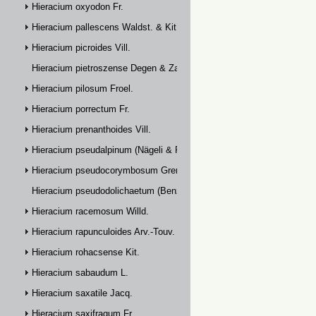
Hieracium oxyodon Fr.
Hieracium pallescens Waldst. & Kit.
Hieracium picroides Vill.
Hieracium pietroszense Degen & Zahn
Hieracium pilosum Froel.
Hieracium porrectum Fr.
Hieracium prenanthoides Vill.
Hieracium pseudalpinum (Nägeli & Peter) Prain
Hieracium pseudocorymbosum Gremli
Hieracium pseudodolichaetum (Benz & Zahn) Zahn
Hieracium racemosum Willd.
Hieracium rapunculoides Arv.-Touv.
Hieracium rohacsense Kit.
Hieracium sabaudum L.
Hieracium saxatile Jacq.
Hieracium saxifragum Fr.