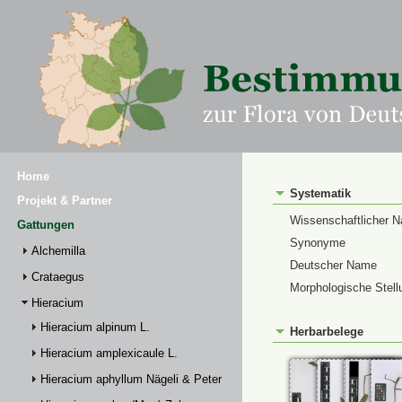
Home
Systematik
Projekt & Partner
Wissenschaftlicher 
Gattungen
Synonyme
Alchemilla
Deutscher Name
Crataegus
Morphologische Stell
Hieracium
Hieracium alpinum L.
Herbarbelege
Hieracium amplexicaule L.
Hieracium aphyllum Nägeli & Peter