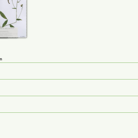
6
61024-3
en