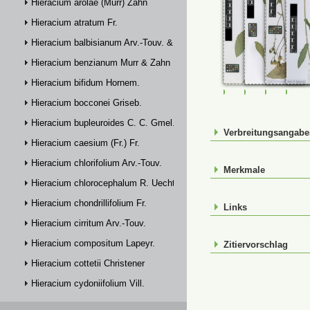
Hieracium arolae (Murr) Zahn
Hieracium atratum Fr.
Hieracium balbisianum Arv.-Touv. & Briq.
Hieracium benzianum Murr & Zahn
Hieracium bifidum Hornem.
GG-25829
GG-39919-2
GG-3994
GG-
Hieracium bocconei Griseb.
Hieracium bupleuroides C. C. Gmel.
Verbreitungsangab
Hieracium caesium (Fr.) Fr.
Hieracium chlorifolium Arv.-Touv.
Merkmale
Hieracium chlorocephalum R. Uechtr.
Hieracium chondrillifolium Fr.
Links
Hieracium cirritum Arv.-Touv.
Hieracium compositum Lapeyr.
Zitiervorschlag
Hieracium cottetii Christener
Hieracium cydoniifolium Vill.
Hieracium dasytrichum Arv.-Touv.