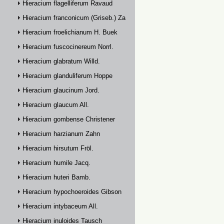
Hieracium flagelliferum Ravaud
Hieracium franconicum (Griseb.) Zahn
Hieracium froelichianum H. Buek
Hieracium fuscocinereum Norrl.
Hieracium glabratum Willd.
Hieracium glanduliferum Hoppe
Hieracium glaucinum Jord.
Hieracium glaucum All.
Hieracium gombense Christener
Hieracium harzianum Zahn
Hieracium hirsutum Fröl.
Hieracium humile Jacq.
Hieracium huteri Bamb.
Hieracium hypochoeroides Gibson
Hieracium intybaceum All.
Hieracium inuloides Tausch