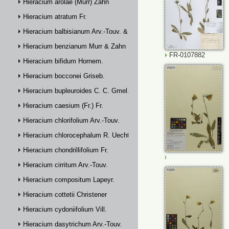
Hieracium arolae (Murr) Zahn
Hieracium atratum Fr.
Hieracium balbisianum Arv.-Touv. & Briq.
Hieracium benzianum Murr & Zahn
FR-0107882
Hieracium bifidum Hornem.
Hieracium bocconei Griseb.
Hieracium bupleuroides C. C. Gmel.
Hieracium caesium (Fr.) Fr.
Hieracium chlorifolium Arv.-Touv.
Hieracium chlorocephalum R. Uechtr.
Hieracium chondrillifolium Fr.
M-0232807
Hieracium cirritum Arv.-Touv.
Hieracium compositum Lapeyr.
Hieracium cottetii Christener
Hieracium cydoniifolium Vill.
Hieracium dasytrichum Arv.-Touv.