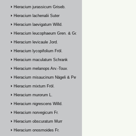
Hieracium jurassicum Griseb.
Hieracium lachenalii Suter
Hieracium laevigatum Willd.
Hieracium leucophaeum Gren. & Godr.
Hieracium levicaule Jord.
Hieracium lycopifolium Fröl.
Hieracium maculatum Schrank
Hieracium melanops Arv.-Touv.
Hieracium misaucinum Nägeli & Peter
Hieracium mixtum Fröl.
Hieracium murorum L.
Hieracium nigrescens Willd.
Hieracium norvegicum Fr.
Hieracium obscuratum Murr
Hieracium onosmoides Fr.