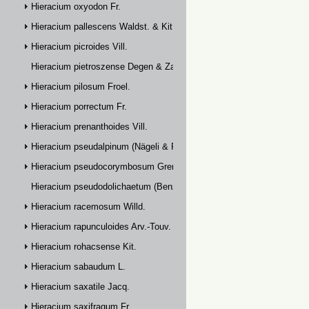
Hieracium oxyodon Fr.
Hieracium pallescens Waldst. & Kit.
Hieracium picroides Vill.
Hieracium pietroszense Degen & Zahn
Hieracium pilosum Froel.
Hieracium porrectum Fr.
Hieracium prenanthoides Vill.
Hieracium pseudalpinum (Nägeli & Peter) Prain
Hieracium pseudocorymbosum Gremli
Hieracium pseudodolichaetum (Benz & Zahn) Zahn
Hieracium racemosum Willd.
Hieracium rapunculoides Arv.-Touv.
Hieracium rohacsense Kit.
Hieracium sabaudum L.
Hieracium saxatile Jacq.
Hieracium saxifragum Fr.