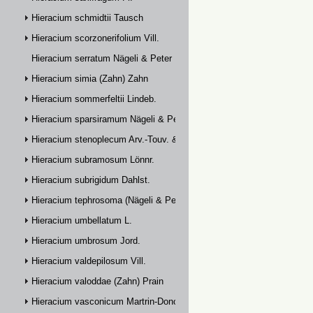
Hieracium schmidtii Tausch
Hieracium scorzonerifolium Vill.
Hieracium serratum Nägeli & Peter
Hieracium simia (Zahn) Zahn
Hieracium sommerfeltii Lindeb.
Hieracium sparsiramum Nägeli & Peter
Hieracium stenoplecum Arv.-Touv. & Huter
Hieracium subramosum Lönnr.
Hieracium subrigidum Dahlst.
Hieracium tephrosoma (Nägeli & Peter) Zahn
Hieracium umbellatum L.
Hieracium umbrosum Jord.
Hieracium valdepilosum Vill.
Hieracium valoddae (Zahn) Prain
Hieracium vasconicum Martrin-Donos