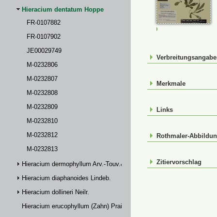
Hieracium dentatum Hoppe
FR-0107882
M-0232812
FR-0107902
JE00029749
Verbreitungsangab
M-0232806
M-0232807
Merkmale
M-0232808
M-0232809
Links
M-0232810
M-0232812
Rothmaler-Abbildu
M-0232813
Zitiervorschlag
Hieracium dermophyllum Arv.-Touv.& Briq.
Hieracium diaphanoides Lindeb.
Hieracium dollineri Neilr.
Hieracium erucophyllum (Zahn) Prain