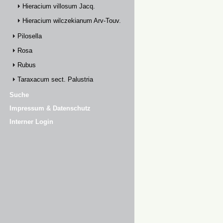
Hieracium villosum Jacq.
Hieracium wilczekianum Arv-Touv.
Pilosella
Rosa
Rubus
Taraxacum sect. Palustria
Suche
Impressum & Datenschutz
Interner Login