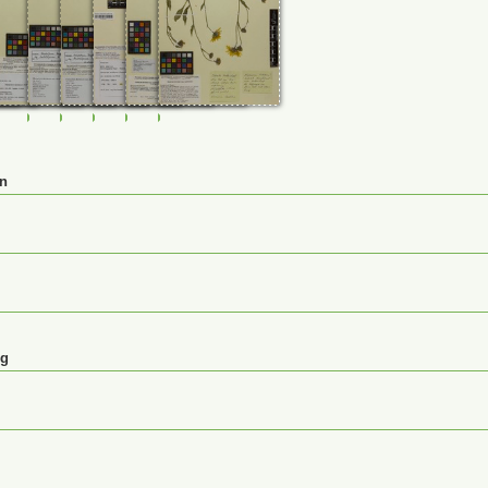
749
232806
M-0232807
M-0232808
M-0232809
M-0232810
M-0232812
M-0232813
en
ng