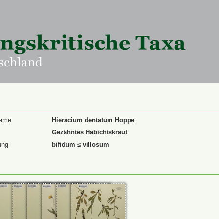
Name
Hieracium dentatum Hoppe
Gezähntes Habichtskraut
ung
bifidum ≤ villosum