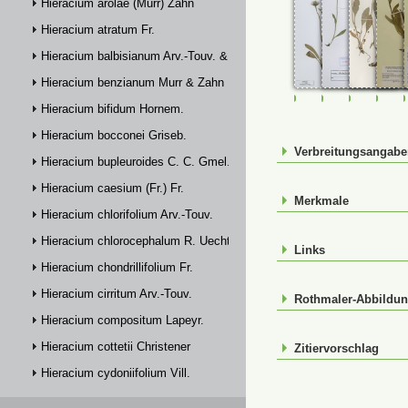
Hieracium arolae (Murr) Zahn
Hieracium atratum Fr.
Hieracium balbisianum Arv.-Touv. & Briq.
Hieracium benzianum Murr & Zahn
FR-0107882
FR-0107902
JE00029
M-0
Hieracium bifidum Hornem.
Hieracium bocconei Griseb.
Verbreitungsangab
Hieracium bupleuroides C. C. Gmel.
Hieracium caesium (Fr.) Fr.
Merkmale
Hieracium chlorifolium Arv.-Touv.
Hieracium chlorocephalum R. Uechtr.
Links
Hieracium chondrillifolium Fr.
Hieracium cirritum Arv.-Touv.
Rothmaler-Abbildu
Hieracium compositum Lapeyr.
Hieracium cottetii Christener
Zitiervorschlag
Hieracium cydoniifolium Vill.
Hieracium dasytrichum Arv.-Touv.