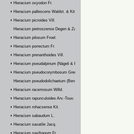
Hieracium oxyodon Fr.
Hieracium pallescens Waldst. & Kit.
Hieracium picroides Vill.
Hieracium pietroszense Degen & Zahn
Hieracium pilosum Froel.
Hieracium porrectum Fr.
Hieracium prenanthoides Vill.
Hieracium pseudalpinum (Nägeli & Peter) Prain
Hieracium pseudocorymbosum Gremli
Hieracium pseudodolichaetum (Benz & Zahn) Zahn
Hieracium racemosum Willd.
Hieracium rapunculoides Arv.-Touv.
Hieracium rohacsense Kit.
Hieracium sabaudum L.
Hieracium saxatile Jacq.
Hieracium saxifragum Fr.