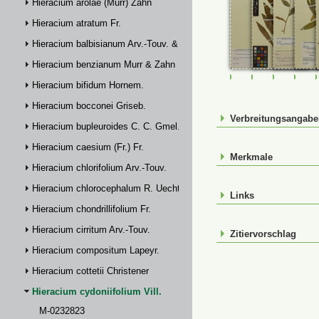
Hieracium arolae (Murr) Zahn
Hieracium atratum Fr.
Hieracium balbisianum Arv.-Touv. & Briq.
Hieracium benzianum Murr & Zahn
M-0232823
M-0232824
M-023282
M-0
Hieracium bifidum Hornem.
Hieracium bocconei Griseb.
Verbreitungsangab
Hieracium bupleuroides C. C. Gmel.
Hieracium caesium (Fr.) Fr.
Merkmale
Hieracium chlorifolium Arv.-Touv.
Hieracium chlorocephalum R. Uechtr.
Links
Hieracium chondrillifolium Fr.
Hieracium cirritum Arv.-Touv.
Zitiervorschlag
Hieracium compositum Lapeyr.
Hieracium cottetii Christener
Hieracium cydoniifolium Vill.
M-0232823