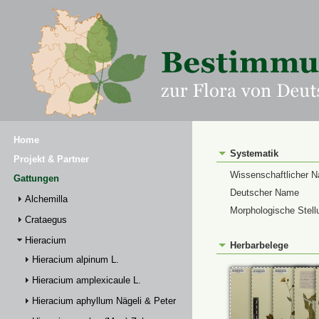
Home
Systematik
Projekt & Partner
Wissenschaftlicher 
Gattungen
Deutscher Name
Alchemilla
Morphologische Stell
Crataegus
Hieracium
Herbarbelege
Hieracium alpinum L.
Hieracium amplexicaule L.
Hieracium aphyllum Nägeli & Peter