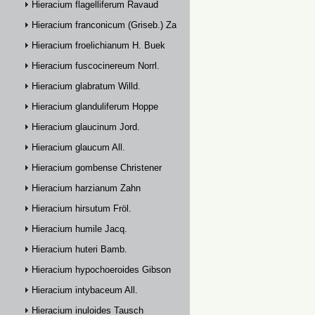
Hieracium flagelliferum Ravaud
Hieracium franconicum (Griseb.) Zahn
Hieracium froelichianum H. Buek
Hieracium fuscocinereum Norrl.
Hieracium glabratum Willd.
Hieracium glanduliferum Hoppe
Hieracium glaucinum Jord.
Hieracium glaucum All.
Hieracium gombense Christener
Hieracium harzianum Zahn
Hieracium hirsutum Fröl.
Hieracium humile Jacq.
Hieracium huteri Bamb.
Hieracium hypochoeroides Gibson
Hieracium intybaceum All.
Hieracium inuloides Tausch