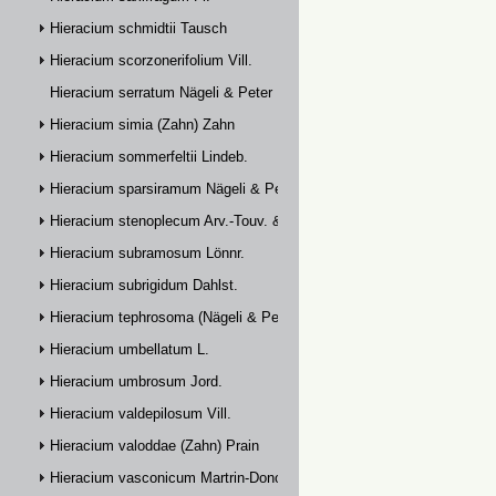
Hieracium schmidtii Tausch
Hieracium scorzonerifolium Vill.
Hieracium serratum Nägeli & Peter
Hieracium simia (Zahn) Zahn
Hieracium sommerfeltii Lindeb.
Hieracium sparsiramum Nägeli & Peter
Hieracium stenoplecum Arv.-Touv. & Huter
Hieracium subramosum Lönnr.
Hieracium subrigidum Dahlst.
Hieracium tephrosoma (Nägeli & Peter) Zahn
Hieracium umbellatum L.
Hieracium umbrosum Jord.
Hieracium valdepilosum Vill.
Hieracium valoddae (Zahn) Prain
Hieracium vasconicum Martrin-Donos