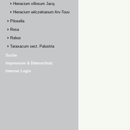
Hieracium villosum Jacq.
Hieracium wilczekianum Arv-Touv.
Pilosella
Rosa
Rubus
Taraxacum sect. Palustria
Suche
Impressum & Datenschutz
Interner Login