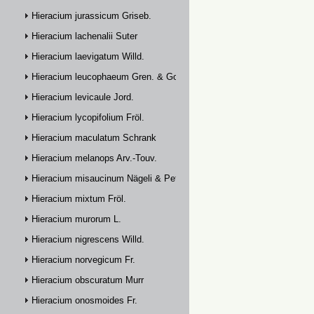
Hieracium jurassicum Griseb.
Hieracium lachenalii Suter
Hieracium laevigatum Willd.
Hieracium leucophaeum Gren. & Godr.
Hieracium levicaule Jord.
Hieracium lycopifolium Fröl.
Hieracium maculatum Schrank
Hieracium melanops Arv.-Touv.
Hieracium misaucinum Nägeli & Peter
Hieracium mixtum Fröl.
Hieracium murorum L.
Hieracium nigrescens Willd.
Hieracium norvegicum Fr.
Hieracium obscuratum Murr
Hieracium onosmoides Fr.