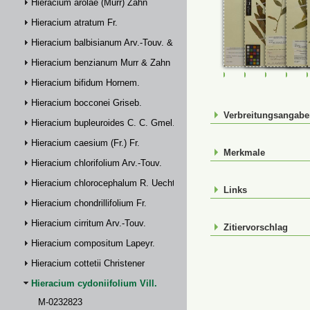
Hieracium arolae (Murr) Zahn
Hieracium atratum Fr.
Hieracium balbisianum Arv.-Touv. & Briq.
Hieracium benzianum Murr & Zahn
M-0232823
M-0232824
M-023282
M-0
Hieracium bifidum Hornem.
Hieracium bocconei Griseb.
Verbreitungsangab
Hieracium bupleuroides C. C. Gmel.
Hieracium caesium (Fr.) Fr.
Merkmale
Hieracium chlorifolium Arv.-Touv.
Hieracium chlorocephalum R. Uechtr.
Links
Hieracium chondrillifolium Fr.
Hieracium cirritum Arv.-Touv.
Zitiervorschlag
Hieracium compositum Lapeyr.
Hieracium cottetii Christener
Hieracium cydoniifolium Vill.
M-0232823