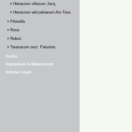
Hieracium villosum Jacq.
Hieracium wilczekianum Arv-Touv.
Pilosella
Rosa
Rubus
Taraxacum sect. Palustria
Suche
Impressum & Datenschutz
Interner Login