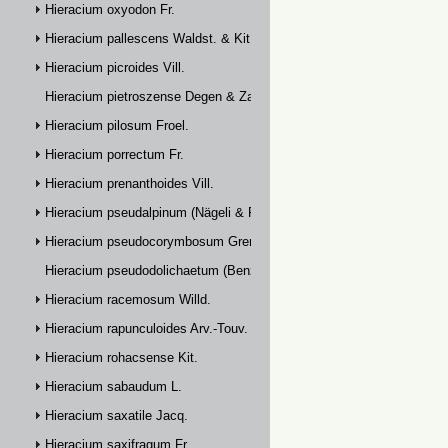
Hieracium oxyodon Fr.
Hieracium pallescens Waldst. & Kit.
Hieracium picroides Vill.
Hieracium pietroszense Degen & Zahn
Hieracium pilosum Froel.
Hieracium porrectum Fr.
Hieracium prenanthoides Vill.
Hieracium pseudalpinum (Nägeli & Peter) Prain
Hieracium pseudocorymbosum Gremli
Hieracium pseudodolichaetum (Benz & Zahn) Zahn
Hieracium racemosum Willd.
Hieracium rapunculoides Arv.-Touv.
Hieracium rohacsense Kit.
Hieracium sabaudum L.
Hieracium saxatile Jacq.
Hieracium saxifragum Fr.