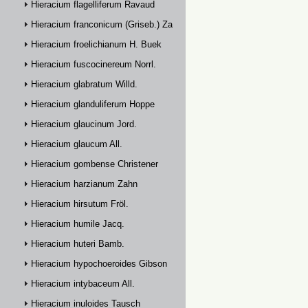
Hieracium flagelliferum Ravaud
Hieracium franconicum (Griseb.) Zahn
Hieracium froelichianum H. Buek
Hieracium fuscocinereum Norrl.
Hieracium glabratum Willd.
Hieracium glanduliferum Hoppe
Hieracium glaucinum Jord.
Hieracium glaucum All.
Hieracium gombense Christener
Hieracium harzianum Zahn
Hieracium hirsutum Fröl.
Hieracium humile Jacq.
Hieracium huteri Bamb.
Hieracium hypochoeroides Gibson
Hieracium intybaceum All.
Hieracium inuloides Tausch