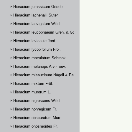
Hieracium jurassicum Griseb.
Hieracium lachenalii Suter
Hieracium laevigatum Willd.
Hieracium leucophaeum Gren. & Godr.
Hieracium levicaule Jord.
Hieracium lycopifolium Fröl.
Hieracium maculatum Schrank
Hieracium melanops Arv.-Touv.
Hieracium misaucinum Nägeli & Peter
Hieracium mixtum Fröl.
Hieracium murorum L.
Hieracium nigrescens Willd.
Hieracium norvegicum Fr.
Hieracium obscuratum Murr
Hieracium onosmoides Fr.