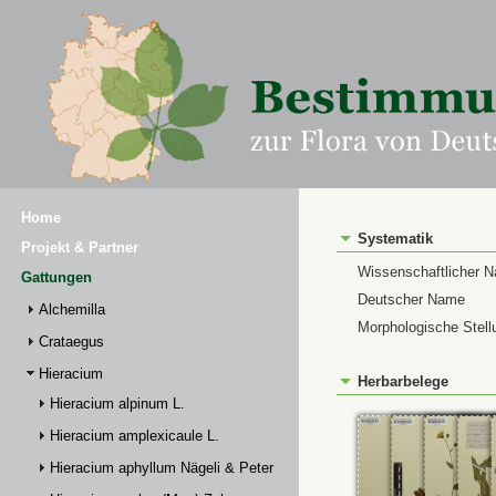
Home
Systematik
Projekt & Partner
Wissenschaftlicher 
Gattungen
Deutscher Name
Alchemilla
Morphologische Stell
Crataegus
Hieracium
Herbarbelege
Hieracium alpinum L.
Hieracium amplexicaule L.
Hieracium aphyllum Nägeli & Peter