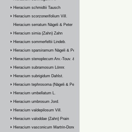
Hieracium schmidtii Tausch
Hieracium scorzonerifolium Vill.
Hieracium serratum Nägeli & Peter
Hieracium simia (Zahn) Zahn
Hieracium sommerfeltii Lindeb.
Hieracium sparsiramum Nägeli & Peter
Hieracium stenoplecum Arv.-Touv. & Huter
Hieracium subramosum Lönnr.
Hieracium subrigidum Dahlst.
Hieracium tephrosoma (Nägeli & Peter) Zahn
Hieracium umbellatum L.
Hieracium umbrosum Jord.
Hieracium valdepilosum Vill.
Hieracium valoddae (Zahn) Prain
Hieracium vasconicum Martrin-Donos