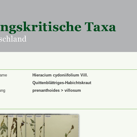
Name
Hieracium cydoniifolium Vill.
Quittenblättriges-Habichtskraut
ung
prenanthoides > villosum