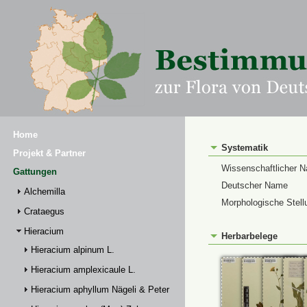
Home
Systematik
Projekt & Partner
Wissenschaftlicher 
Gattungen
Deutscher Name
Alchemilla
Morphologische Stell
Crataegus
Hieracium
Herbarbelege
Hieracium alpinum L.
Hieracium amplexicaule L.
Hieracium aphyllum Nägeli & Peter