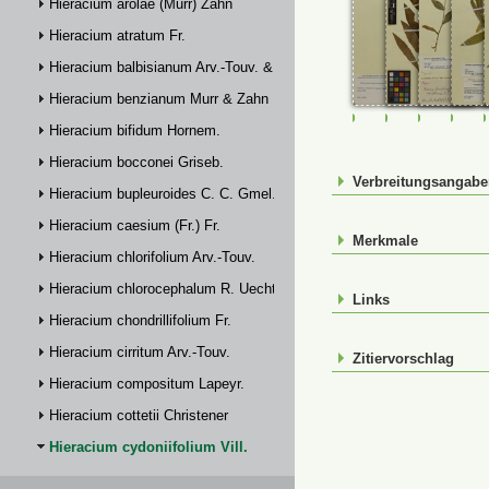
Hieracium arolae (Murr) Zahn
Hieracium atratum Fr.
Hieracium balbisianum Arv.-Touv. & Briq.
Hieracium benzianum Murr & Zahn
M-0232823
M-0232824
M-023282
M-0
Hieracium bifidum Hornem.
Hieracium bocconei Griseb.
Verbreitungsangab
Hieracium bupleuroides C. C. Gmel.
Hieracium caesium (Fr.) Fr.
Merkmale
Hieracium chlorifolium Arv.-Touv.
Hieracium chlorocephalum R. Uechtr.
Links
Hieracium chondrillifolium Fr.
Hieracium cirritum Arv.-Touv.
Zitiervorschlag
Hieracium compositum Lapeyr.
Hieracium cottetii Christener
Hieracium cydoniifolium Vill.
M-0232823