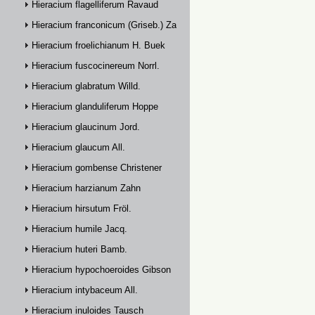
Hieracium flagelliferum Ravaud
Hieracium franconicum (Griseb.) Zahn
Hieracium froelichianum H. Buek
Hieracium fuscocinereum Norrl.
Hieracium glabratum Willd.
Hieracium glanduliferum Hoppe
Hieracium glaucinum Jord.
Hieracium glaucum All.
Hieracium gombense Christener
Hieracium harzianum Zahn
Hieracium hirsutum Fröl.
Hieracium humile Jacq.
Hieracium huteri Bamb.
Hieracium hypochoeroides Gibson
Hieracium intybaceum All.
Hieracium inuloides Tausch