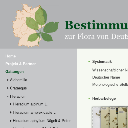
Home
Systematik
Projekt & Partner
Wissenschaftlicher 
Gattungen
Deutscher Name
Alchemilla
Morphologische Stell
Crataegus
Hieracium
Herbarbelege
Hieracium alpinum L.
Hieracium amplexicaule L.
Hieracium aphyllum Nägeli & Peter