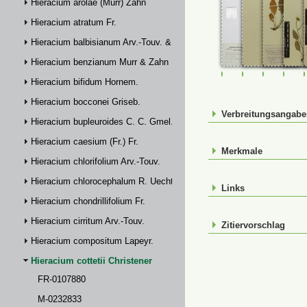
Hieracium arolae (Murr) Zahn
Hieracium atratum Fr.
Hieracium balbisianum Arv.-Touv. & Briq.
Hieracium benzianum Murr & Zahn
FR-0107880
M-0232833
M-023283
M-0
Hieracium bifidum Hornem.
Hieracium bocconei Griseb.
Verbreitungsangab
Hieracium bupleuroides C. C. Gmel.
Hieracium caesium (Fr.) Fr.
Merkmale
Hieracium chlorifolium Arv.-Touv.
Hieracium chlorocephalum R. Uechtr.
Links
Hieracium chondrillifolium Fr.
Hieracium cirritum Arv.-Touv.
Zitiervorschlag
Hieracium compositum Lapeyr.
Hieracium cottetii Christener
FR-0107880
M-0232833