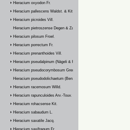
Hieracium oxyodon Fr.
Hieracium pallescens Waldst. & Kit.
Hieracium picroides Vill.
Hieracium pietroszense Degen & Zahn
Hieracium pilosum Froel.
Hieracium porrectum Fr.
Hieracium prenanthoides Vill.
Hieracium pseudalpinum (Nägeli & Peter) Prain
Hieracium pseudocorymbosum Gremli
Hieracium pseudodolichaetum (Benz & Zahn) Zahn
Hieracium racemosum Willd.
Hieracium rapunculoides Arv.-Touv.
Hieracium rohacsense Kit.
Hieracium sabaudum L.
Hieracium saxatile Jacq.
Hieracium saxifragum Fr.