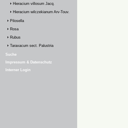
Hieracium villosum Jacq.
Hieracium wilczekianum Arv-Touv.
Pilosella
Rosa
Rubus
Taraxacum sect. Palustria
Suche
Impressum & Datenschutz
Interner Login