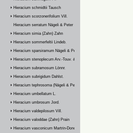
Hieracium schmidtii Tausch
Hieracium scorzonerifolium Vill.
Hieracium serratum Nägeli & Peter
Hieracium simia (Zahn) Zahn
Hieracium sommerfeltii Lindeb.
Hieracium sparsiramum Nägeli & Peter
Hieracium stenoplecum Arv.-Touv. & Huter
Hieracium subramosum Lönnr.
Hieracium subrigidum Dahlst.
Hieracium tephrosoma (Nägeli & Peter) Zahn
Hieracium umbellatum L.
Hieracium umbrosum Jord.
Hieracium valdepilosum Vill.
Hieracium valoddae (Zahn) Prain
Hieracium vasconicum Martrin-Donos