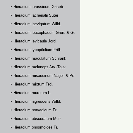
Hieracium jurassicum Griseb.
Hieracium lachenalii Suter
Hieracium laevigatum Willd.
Hieracium leucophaeum Gren. & Godr.
Hieracium levicaule Jord.
Hieracium lycopifolium Fröl.
Hieracium maculatum Schrank
Hieracium melanops Arv.-Touv.
Hieracium misaucinum Nägeli & Peter
Hieracium mixtum Fröl.
Hieracium murorum L.
Hieracium nigrescens Willd.
Hieracium norvegicum Fr.
Hieracium obscuratum Murr
Hieracium onosmoides Fr.