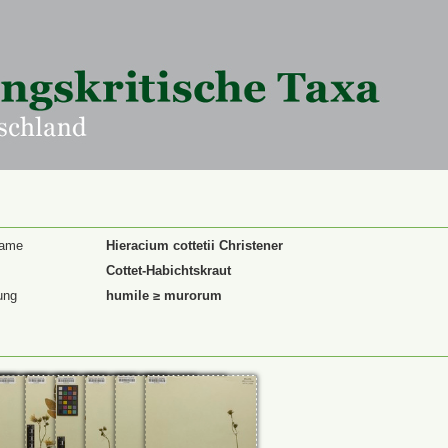
Name
Hieracium cottetii Christener
Cottet-Habichtskraut
ung
humile ≥ murorum