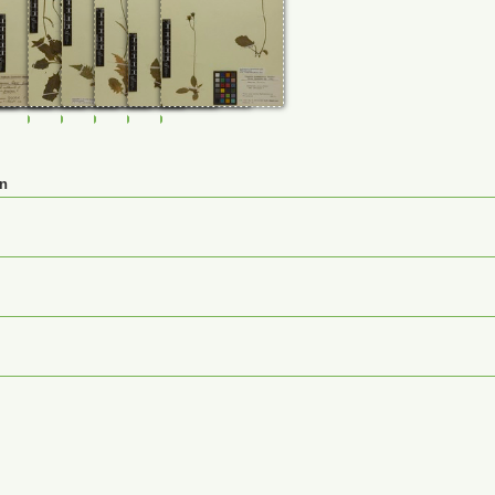
4
232835
M-0232836
M-0232837
M-0232838
M-0232839
M-0232840
M-0232841
en