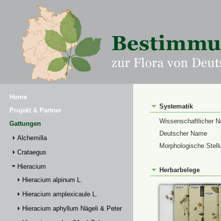
Home
Systematik
Projekt & Partner
Wissenschaftlicher 
Gattungen
Deutscher Name
Alchemilla
Morphologische Stell
Crataegus
Hieracium
Herbarbelege
Hieracium alpinum L.
Hieracium amplexicaule L.
Hieracium aphyllum Nägeli & Peter