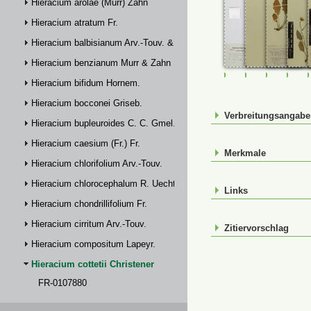
Hieracium arolae (Murr) Zahn
Hieracium atratum Fr.
Hieracium balbisianum Arv.-Touv. & Briq.
Hieracium benzianum Murr & Zahn
FR-0107880
M-0232833
M-023283
M-0
Hieracium bifidum Hornem.
Hieracium bocconei Griseb.
Verbreitungsangab
Hieracium bupleuroides C. C. Gmel.
Hieracium caesium (Fr.) Fr.
Merkmale
Hieracium chlorifolium Arv.-Touv.
Hieracium chlorocephalum R. Uechtr.
Links
Hieracium chondrillifolium Fr.
Hieracium cirritum Arv.-Touv.
Zitiervorschlag
Hieracium compositum Lapeyr.
Hieracium cottetii Christener
FR-0107880
M-0232833