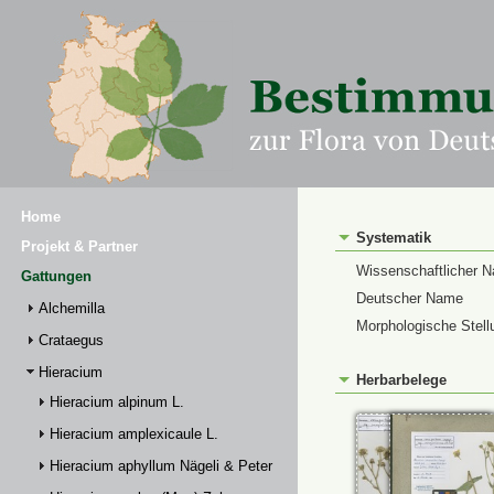
Home
Systematik
Projekt & Partner
Wissenschaftlicher 
Gattungen
Deutscher Name
Alchemilla
Morphologische Stell
Crataegus
Hieracium
Herbarbelege
Hieracium alpinum L.
Hieracium amplexicaule L.
Hieracium aphyllum Nägeli & Peter