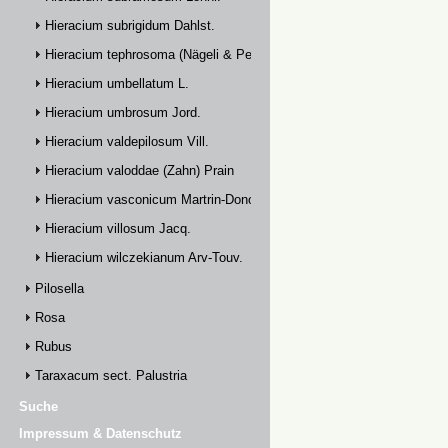
Hieracium subrigidum Dahlst.
Hieracium tephrosoma (Nägeli & Peter) Zahn
Hieracium umbellatum L.
Hieracium umbrosum Jord.
Hieracium valdepilosum Vill.
Hieracium valoddae (Zahn) Prain
Hieracium vasconicum Martrin-Donos
Hieracium villosum Jacq.
Hieracium wilczekianum Arv-Touv.
Pilosella
Rosa
Rubus
Taraxacum sect. Palustria
Suche
Impressum & Datenschutz