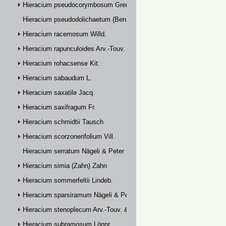
Hieracium pseudocorymbosum Gremli
Hieracium pseudodolichaetum (Benz & Zahn) Zahn
Hieracium racemosum Willd.
Hieracium rapunculoides Arv.-Touv.
Hieracium rohacsense Kit.
Hieracium sabaudum L.
Hieracium saxatile Jacq.
Hieracium saxifragum Fr.
Hieracium schmidtii Tausch
Hieracium scorzonerifolium Vill.
Hieracium serratum Nägeli & Peter
Hieracium simia (Zahn) Zahn
Hieracium sommerfeltii Lindeb.
Hieracium sparsiramum Nägeli & Peter
Hieracium stenoplecum Arv.-Touv. & Huter
Hieracium subramosum Lönnr.