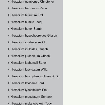
Hieracium gombense Christener
Hieracium harzianum Zahn
Hieracium hirsutum Fröl.
Hieracium humile Jacq.
Hieracium huteri Bamb.
Hieracium hypochoeroides Gibson
Hieracium intybaceum All.
Hieracium inuloides Tausch
Hieracium jurassicum Griseb.
Hieracium lachenalii Suter
Hieracium laevigatum Willd.
Hieracium leucophaeum Gren. & Godr.
Hieracium levicaule Jord.
Hieracium lycopifolium Fröl.
Hieracium maculatum Schrank
Hieracium melanops Arv.-Touv.