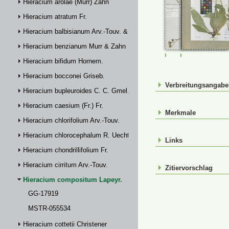
Hieracium arolae (Murr) Zahn
Hieracium atratum Fr.
Hieracium balbisianum Arv.-Touv. & Briq.
Hieracium benzianum Murr & Zahn
GG-17919
MSTR-055534
Hieracium bifidum Hornem.
Hieracium bocconei Griseb.
Verbreitungsangab
Hieracium bupleuroides C. C. Gmel.
Hieracium caesium (Fr.) Fr.
Merkmale
Hieracium chlorifolium Arv.-Touv.
Hieracium chlorocephalum R. Uechtr.
Links
Hieracium chondrillifolium Fr.
Hieracium cirritum Arv.-Touv.
Zitiervorschlag
Hieracium compositum Lapeyr.
GG-17919
MSTR-055534
Hieracium cottetii Christener