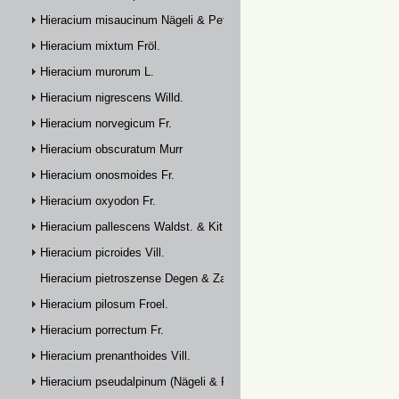
Hieracium misaucinum Nägeli & Peter
Hieracium mixtum Fröl.
Hieracium murorum L.
Hieracium nigrescens Willd.
Hieracium norvegicum Fr.
Hieracium obscuratum Murr
Hieracium onosmoides Fr.
Hieracium oxyodon Fr.
Hieracium pallescens Waldst. & Kit.
Hieracium picroides Vill.
Hieracium pietroszense Degen & Zahn
Hieracium pilosum Froel.
Hieracium porrectum Fr.
Hieracium prenanthoides Vill.
Hieracium pseudalpinum (Nägeli & Peter) Prain