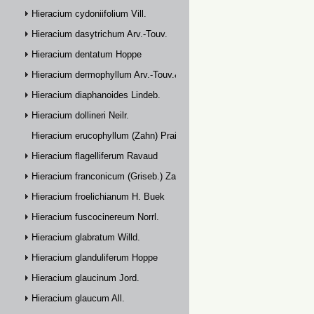
Hieracium cydoniifolium Vill.
Hieracium dasytrichum Arv.-Touv.
Hieracium dentatum Hoppe
Hieracium dermophyllum Arv.-Touv.& Briq.
Hieracium diaphanoides Lindeb.
Hieracium dollineri Neilr.
Hieracium erucophyllum (Zahn) Prain
Hieracium flagelliferum Ravaud
Hieracium franconicum (Griseb.) Zahn
Hieracium froelichianum H. Buek
Hieracium fuscocinereum Norrl.
Hieracium glabratum Willd.
Hieracium glanduliferum Hoppe
Hieracium glaucinum Jord.
Hieracium glaucum All.