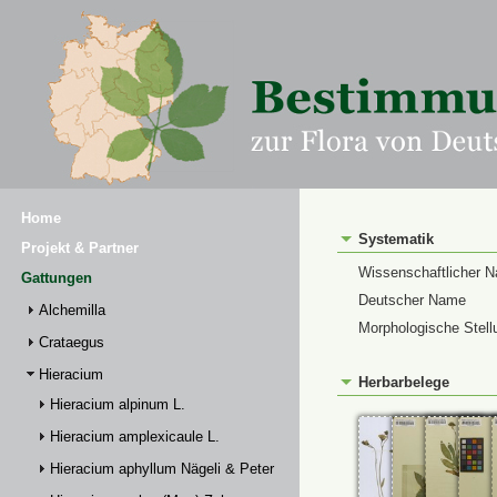
Home
Systematik
Projekt & Partner
Wissenschaftlicher 
Gattungen
Deutscher Name
Alchemilla
Morphologische Stell
Crataegus
Hieracium
Herbarbelege
Hieracium alpinum L.
Hieracium amplexicaule L.
Hieracium aphyllum Nägeli & Peter