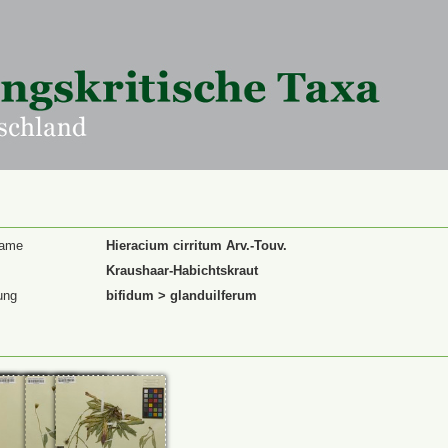
Name
Hieracium cirritum Arv.-Touv.
Kraushaar-Habichtskraut
ung
bifidum > glanduilferum