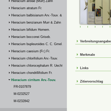
Hieracium arolae (Murr) Zahn
Hieracium atratum Fr.
Hieracium balbisianum Arv.-Touv. & Briq.
Hieracium benzianum Murr & Zahn
FR-0107879
M-0232527
M-023284
M-0
Hieracium bifidum Hornem.
Hieracium bocconei Griseb.
Verbreitungsangab
Hieracium bupleuroides C. C. Gmel.
Hieracium caesium (Fr.) Fr.
Merkmale
Hieracium chlorifolium Arv.-Touv.
Hieracium chlorocephalum R. Uechtr.
Links
Hieracium chondrillifolium Fr.
Hieracium cirritum Arv.-Touv.
Zitiervorschlag
FR-0107879
M-0232527
M-0232842
M-0232844