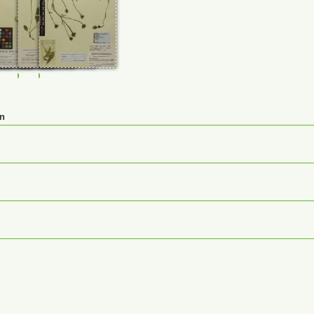
2
232844
M-0232845
M-0232848
M-0232850
en