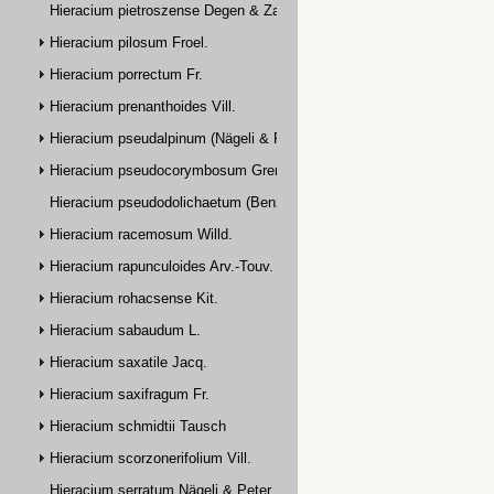
Hieracium pietroszense Degen & Zahn
Hieracium pilosum Froel.
Hieracium porrectum Fr.
Hieracium prenanthoides Vill.
Hieracium pseudalpinum (Nägeli & Peter) Prain
Hieracium pseudocorymbosum Gremli
Hieracium pseudodolichaetum (Benz & Zahn) Zahn
Hieracium racemosum Willd.
Hieracium rapunculoides Arv.-Touv.
Hieracium rohacsense Kit.
Hieracium sabaudum L.
Hieracium saxatile Jacq.
Hieracium saxifragum Fr.
Hieracium schmidtii Tausch
Hieracium scorzonerifolium Vill.
Hieracium serratum Nägeli & Peter