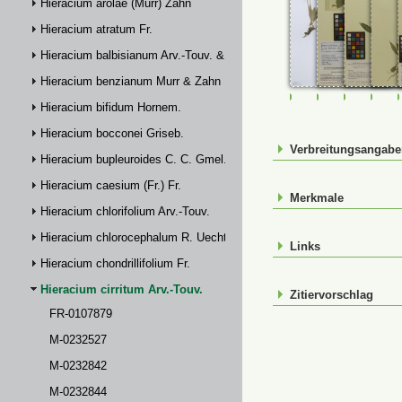
Hieracium arolae (Murr) Zahn
Hieracium atratum Fr.
Hieracium balbisianum Arv.-Touv. & Briq.
Hieracium benzianum Murr & Zahn
FR-0107879
M-0232527
M-023284
M-0
Hieracium bifidum Hornem.
Hieracium bocconei Griseb.
Verbreitungsangab
Hieracium bupleuroides C. C. Gmel.
Hieracium caesium (Fr.) Fr.
Merkmale
Hieracium chlorifolium Arv.-Touv.
Hieracium chlorocephalum R. Uechtr.
Links
Hieracium chondrillifolium Fr.
Hieracium cirritum Arv.-Touv.
Zitiervorschlag
FR-0107879
M-0232527
M-0232842
M-0232844