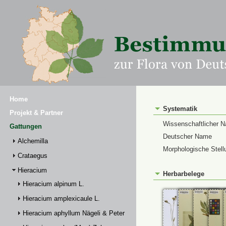
Home
Systematik
Projekt & Partner
Wissenschaftlicher 
Gattungen
Deutscher Name
Alchemilla
Morphologische Stell
Crataegus
Hieracium
Herbarbelege
Hieracium alpinum L.
Hieracium amplexicaule L.
Hieracium aphyllum Nägeli & Peter