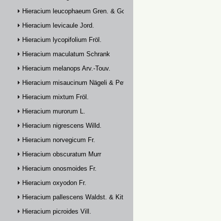
Hieracium leucophaeum Gren. & Godr.
Hieracium levicaule Jord.
Hieracium lycopifolium Fröl.
Hieracium maculatum Schrank
Hieracium melanops Arv.-Touv.
Hieracium misaucinum Nägeli & Peter
Hieracium mixtum Fröl.
Hieracium murorum L.
Hieracium nigrescens Willd.
Hieracium norvegicum Fr.
Hieracium obscuratum Murr
Hieracium onosmoides Fr.
Hieracium oxyodon Fr.
Hieracium pallescens Waldst. & Kit.
Hieracium picroides Vill.