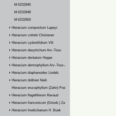
M-0232845
M-0232848
M-0232850
Hieracium compositum Lapeyr.
Hieracium cottetii Christener
Hieracium cydoniifolium Vill.
Hieracium dasytrichum Arv.-Touv.
Hieracium dentatum Hoppe
Hieracium dermophyllum Arv.-Touv.& Briq.
Hieracium diaphanoides Lindeb.
Hieracium dollineri Neilr.
Hieracium erucophyllum (Zahn) Prain
Hieracium flagelliferum Ravaud
Hieracium franconicum (Griseb.) Zahn
Hieracium froelichianum H. Buek