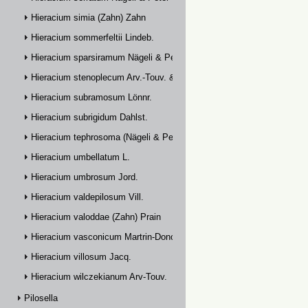
Hieracium simia (Zahn) Zahn
Hieracium sommerfeltii Lindeb.
Hieracium sparsiramum Nägeli & Peter
Hieracium stenoplecum Arv.-Touv. & Huter
Hieracium subramosum Lönnr.
Hieracium subrigidum Dahlst.
Hieracium tephrosoma (Nägeli & Peter) Zahn
Hieracium umbellatum L.
Hieracium umbrosum Jord.
Hieracium valdepilosum Vill.
Hieracium valoddae (Zahn) Prain
Hieracium vasconicum Martrin-Donos
Hieracium villosum Jacq.
Hieracium wilczekianum Arv-Touv.
Pilosella