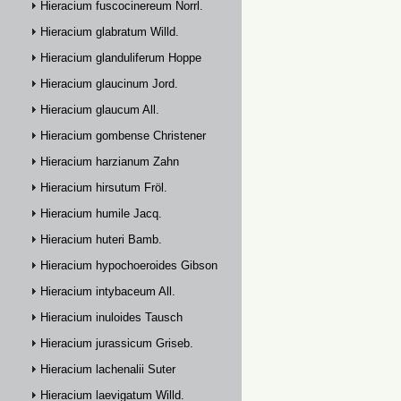
Hieracium fuscocinereum Norrl.
Hieracium glabratum Willd.
Hieracium glanduliferum Hoppe
Hieracium glaucinum Jord.
Hieracium glaucum All.
Hieracium gombense Christener
Hieracium harzianum Zahn
Hieracium hirsutum Fröl.
Hieracium humile Jacq.
Hieracium huteri Bamb.
Hieracium hypochoeroides Gibson
Hieracium intybaceum All.
Hieracium inuloides Tausch
Hieracium jurassicum Griseb.
Hieracium lachenalii Suter
Hieracium laevigatum Willd.