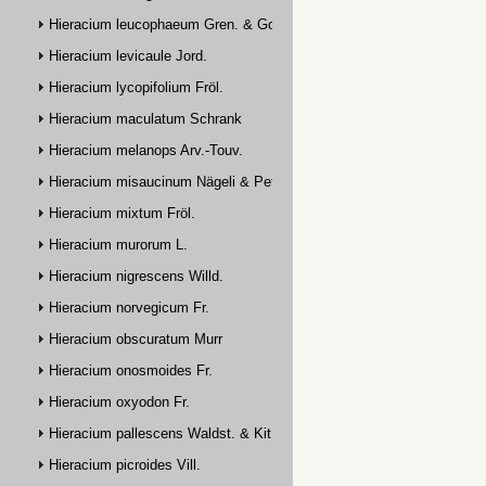
Hieracium leucophaeum Gren. & Godr.
Hieracium levicaule Jord.
Hieracium lycopifolium Fröl.
Hieracium maculatum Schrank
Hieracium melanops Arv.-Touv.
Hieracium misaucinum Nägeli & Peter
Hieracium mixtum Fröl.
Hieracium murorum L.
Hieracium nigrescens Willd.
Hieracium norvegicum Fr.
Hieracium obscuratum Murr
Hieracium onosmoides Fr.
Hieracium oxyodon Fr.
Hieracium pallescens Waldst. & Kit.
Hieracium picroides Vill.