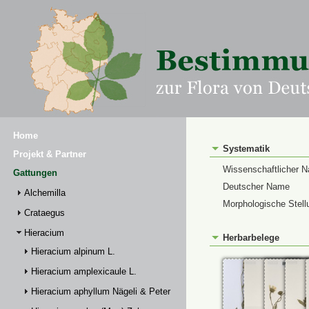
Home
Systematik
Projekt & Partner
Wissenschaftlicher 
Gattungen
Deutscher Name
Alchemilla
Morphologische Stell
Crataegus
Hieracium
Herbarbelege
Hieracium alpinum L.
Hieracium amplexicaule L.
Hieracium aphyllum Nägeli & Peter