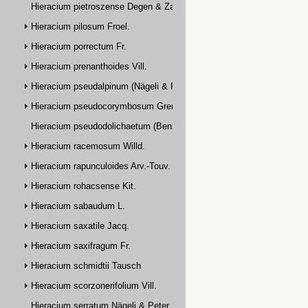
Hieracium pietroszense Degen & Zahn
Hieracium pilosum Froel.
Hieracium porrectum Fr.
Hieracium prenanthoides Vill.
Hieracium pseudalpinum (Nägeli & Peter) Prain
Hieracium pseudocorymbosum Gremli
Hieracium pseudodolichaetum (Benz & Zahn) Zahn
Hieracium racemosum Willd.
Hieracium rapunculoides Arv.-Touv.
Hieracium rohacsense Kit.
Hieracium sabaudum L.
Hieracium saxatile Jacq.
Hieracium saxifragum Fr.
Hieracium schmidtii Tausch
Hieracium scorzonerifolium Vill.
Hieracium serratum Nägeli & Peter