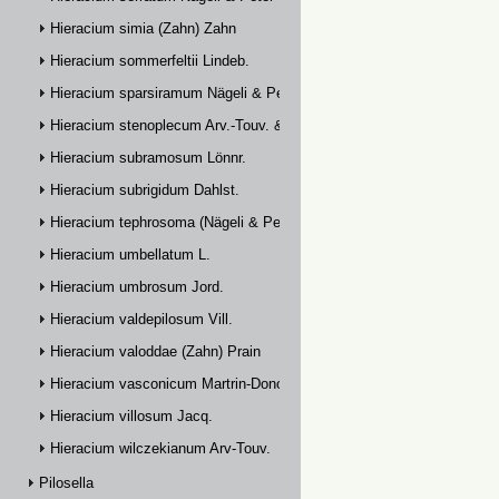
Hieracium simia (Zahn) Zahn
Hieracium sommerfeltii Lindeb.
Hieracium sparsiramum Nägeli & Peter
Hieracium stenoplecum Arv.-Touv. & Huter
Hieracium subramosum Lönnr.
Hieracium subrigidum Dahlst.
Hieracium tephrosoma (Nägeli & Peter) Zahn
Hieracium umbellatum L.
Hieracium umbrosum Jord.
Hieracium valdepilosum Vill.
Hieracium valoddae (Zahn) Prain
Hieracium vasconicum Martrin-Donos
Hieracium villosum Jacq.
Hieracium wilczekianum Arv-Touv.
Pilosella