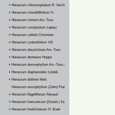
Hieracium chlorocephalum R. Uechtr.
Hieracium chondrillifolium Fr.
Hieracium cirritum Arv.-Touv.
Hieracium compositum Lapeyr.
Hieracium cottetii Christener
Hieracium cydoniifolium Vill.
Hieracium dasytrichum Arv.-Touv.
Hieracium dentatum Hoppe
Hieracium dermophyllum Arv.-Touv.& Briq.
Hieracium diaphanoides Lindeb.
Hieracium dollineri Neilr.
Hieracium erucophyllum (Zahn) Prain
Hieracium flagelliferum Ravaud
Hieracium franconicum (Griseb.) Zahn
Hieracium froelichianum H. Buek