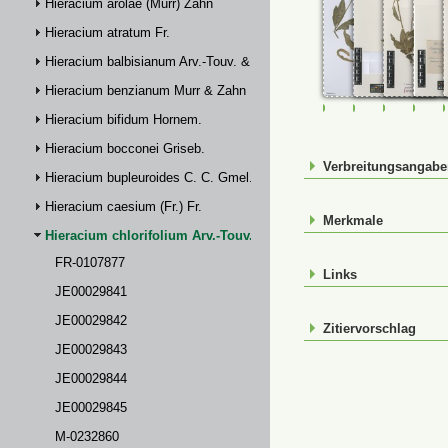
Hieracium arolae (Murr) Zahn
Hieracium atratum Fr.
Hieracium balbisianum Arv.-Touv. & Briq.
Hieracium benzianum Murr & Zahn
FR-0107877
JE00029841
JE00029
JE0
Hieracium bifidum Hornem.
Hieracium bocconei Griseb.
Verbreitungsangab
Hieracium bupleuroides C. C. Gmel.
Hieracium caesium (Fr.) Fr.
Merkmale
Hieracium chlorifolium Arv.-Touv.
FR-0107877
Links
JE00029841
JE00029842
Zitiervorschlag
JE00029843
JE00029844
JE00029845
M-0232860