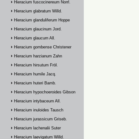
Hieracium fuscocinereum Norrl.
Hieracium glabratum Willd.
Hieracium glanduliferum Hoppe
Hieracium glaucinum Jord.
Hieracium glaucum All.
Hieracium gombense Christener
Hieracium harzianum Zahn
Hieracium hirsutum Fröl.
Hieracium humile Jacq.
Hieracium huteri Bamb.
Hieracium hypochoeroides Gibson
Hieracium intybaceum All.
Hieracium inuloides Tausch
Hieracium jurassicum Griseb.
Hieracium lachenalii Suter
Hieracium laevigatum Willd.