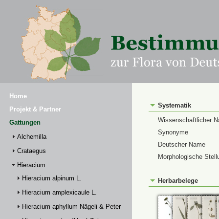
Home
Systematik
Projekt & Partner
Wissenschaftlicher 
Gattungen
Synonyme
Alchemilla
Deutscher Name
Crataegus
Morphologische Stell
Hieracium
Hieracium alpinum L.
Herbarbelege
Hieracium amplexicaule L.
Hieracium aphyllum Nägeli & Peter