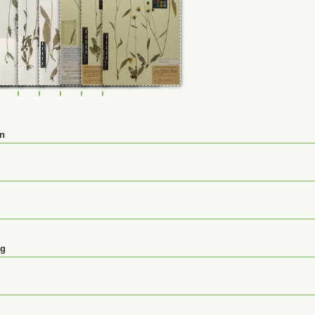
772
0029774
JE00029823
JE00029827
JE00029840
M-0232865
M-0232866
M-0232868
en
ng