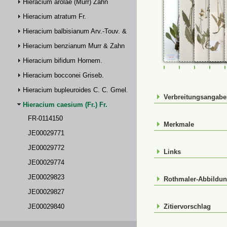
Hieracium arolae (Murr) Zahn
Hieracium atratum Fr.
Hieracium balbisianum Arv.-Touv. & Briq.
Hieracium benzianum Murr & Zahn
Hieracium bifidum Hornem.
FR-0114150
JE00029771
JE00029
JE0
Hieracium bocconei Griseb.
Hieracium bupleuroides C. C. Gmel.
Verbreitungsangab
Hieracium caesium (Fr.) Fr.
FR-0114150
Merkmale
JE00029771
JE00029772
Links
JE00029774
JE00029823
Rothmaler-Abbildu
JE00029827
JE00029840
Zitiervorschlag
M-0232865