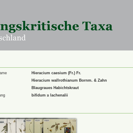
Name
Hieracium caesium (Fr.) Fr.
Hieracium wallrothianum Bornm. & Zahn
Blaugraues Habichtskraut
ung
bifidum ≥ lachenalii