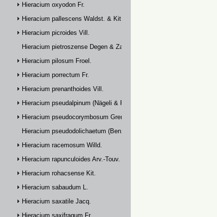
Hieracium oxyodon Fr.
Hieracium pallescens Waldst. & Kit.
Hieracium picroides Vill.
Hieracium pietroszense Degen & Zahn
Hieracium pilosum Froel.
Hieracium porrectum Fr.
Hieracium prenanthoides Vill.
Hieracium pseudalpinum (Nägeli & Peter) Prain
Hieracium pseudocorymbosum Gremli
Hieracium pseudodolichaetum (Benz & Zahn) Zahn
Hieracium racemosum Willd.
Hieracium rapunculoides Arv.-Touv.
Hieracium rohacsense Kit.
Hieracium sabaudum L.
Hieracium saxatile Jacq.
Hieracium saxifragum Fr.