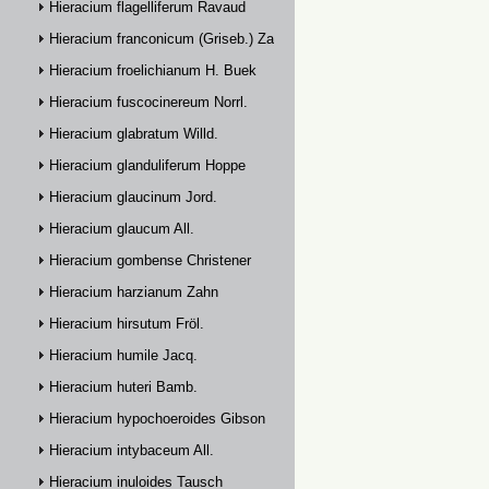
Hieracium flagelliferum Ravaud
Hieracium franconicum (Griseb.) Zahn
Hieracium froelichianum H. Buek
Hieracium fuscocinereum Norrl.
Hieracium glabratum Willd.
Hieracium glanduliferum Hoppe
Hieracium glaucinum Jord.
Hieracium glaucum All.
Hieracium gombense Christener
Hieracium harzianum Zahn
Hieracium hirsutum Fröl.
Hieracium humile Jacq.
Hieracium huteri Bamb.
Hieracium hypochoeroides Gibson
Hieracium intybaceum All.
Hieracium inuloides Tausch