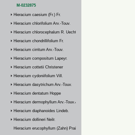
M-0232875
Hieracium caesium (Fr.) Fr.
Hieracium chlorifolium Arv.-Touv.
Hieracium chlorocephalum R. Uechtr.
Hieracium chondrillifolium Fr.
Hieracium cirritum Arv.-Touv.
Hieracium compositum Lapeyr.
Hieracium cottetii Christener
Hieracium cydoniifolium Vill.
Hieracium dasytrichum Arv.-Touv.
Hieracium dentatum Hoppe
Hieracium dermophyllum Arv.-Touv.& Briq.
Hieracium diaphanoides Lindeb.
Hieracium dollineri Neilr.
Hieracium erucophyllum (Zahn) Prain