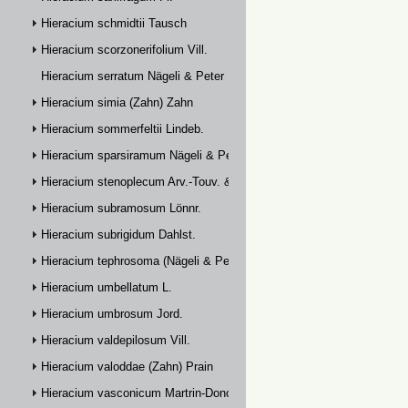
Hieracium schmidtii Tausch
Hieracium scorzonerifolium Vill.
Hieracium serratum Nägeli & Peter
Hieracium simia (Zahn) Zahn
Hieracium sommerfeltii Lindeb.
Hieracium sparsiramum Nägeli & Peter
Hieracium stenoplecum Arv.-Touv. & Huter
Hieracium subramosum Lönnr.
Hieracium subrigidum Dahlst.
Hieracium tephrosoma (Nägeli & Peter) Zahn
Hieracium umbellatum L.
Hieracium umbrosum Jord.
Hieracium valdepilosum Vill.
Hieracium valoddae (Zahn) Prain
Hieracium vasconicum Martrin-Donos