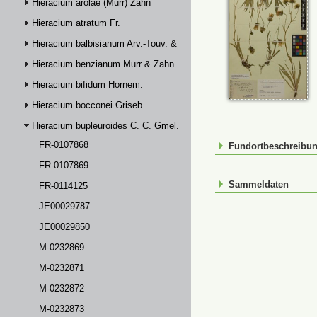
Hieracium arolae (Murr) Zahn
Hieracium atratum Fr.
Hieracium balbisianum Arv.-Touv. & Briq.
Hieracium benzianum Murr & Zahn
Hieracium bifidum Hornem.
Hieracium bocconei Griseb.
Hieracium bupleuroides C. C. Gmel.
FR-0107868
Fundortbeschreibu
FR-0107869
Sammeldaten
FR-0114125
JE00029787
JE00029850
M-0232869
M-0232871
M-0232872
M-0232873