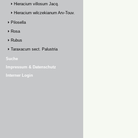
Hieracium villosum Jacq.
Hieracium wilczekianum Arv-Touv.
Pilosella
Rosa
Rubus
Taraxacum sect. Palustria
Suche
Impressum & Datenschutz
Interner Login