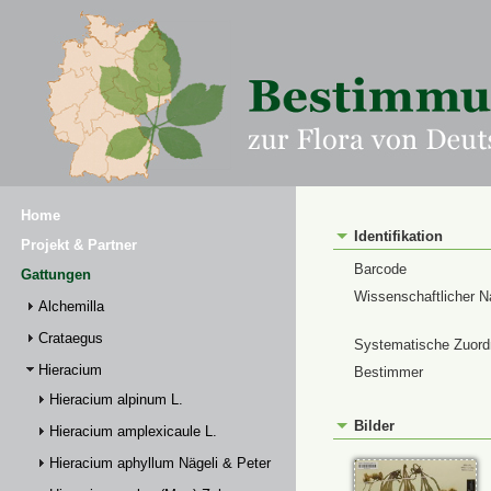
Home
Identifikation
Projekt & Partner
Barcode
Gattungen
Wissenschaftlicher 
Alchemilla
Crataegus
Systematische Zuor
Hieracium
Bestimmer
Hieracium alpinum L.
Bilder
Hieracium amplexicaule L.
Hieracium aphyllum Nägeli & Peter