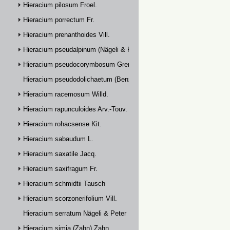
Hieracium pilosum Froel.
Hieracium porrectum Fr.
Hieracium prenanthoides Vill.
Hieracium pseudalpinum (Nägeli & Peter) Prain
Hieracium pseudocorymbosum Gremli
Hieracium pseudodolichaetum (Benz & Zahn) Zahn
Hieracium racemosum Willd.
Hieracium rapunculoides Arv.-Touv.
Hieracium rohacsense Kit.
Hieracium sabaudum L.
Hieracium saxatile Jacq.
Hieracium saxifragum Fr.
Hieracium schmidtii Tausch
Hieracium scorzonerifolium Vill.
Hieracium serratum Nägeli & Peter
Hieracium simia (Zahn) Zahn