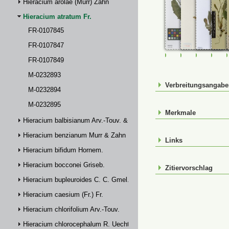
Hieracium arolae (Murr) Zahn
Hieracium atratum Fr.
FR-0107845
FR-0107847
FR-0107845
FR-0107847
FR-01078
M-0
FR-0107849
M-0232893
Verbreitungsangab
M-0232894
M-0232895
Merkmale
Hieracium balbisianum Arv.-Touv. & Briq.
Hieracium benzianum Murr & Zahn
Links
Hieracium bifidum Hornem.
Hieracium bocconei Griseb.
Zitiervorschlag
Hieracium bupleuroides C. C. Gmel.
Hieracium caesium (Fr.) Fr.
Hieracium chlorifolium Arv.-Touv.
Hieracium chlorocephalum R. Uechtr.