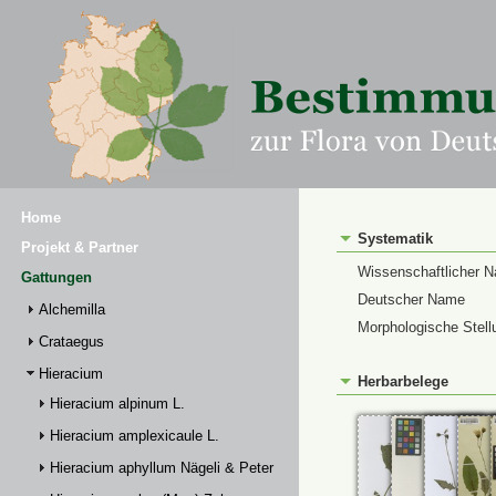
Home
Systematik
Projekt & Partner
Wissenschaftlicher 
Gattungen
Deutscher Name
Alchemilla
Morphologische Stell
Crataegus
Hieracium
Herbarbelege
Hieracium alpinum L.
Hieracium amplexicaule L.
Hieracium aphyllum Nägeli & Peter