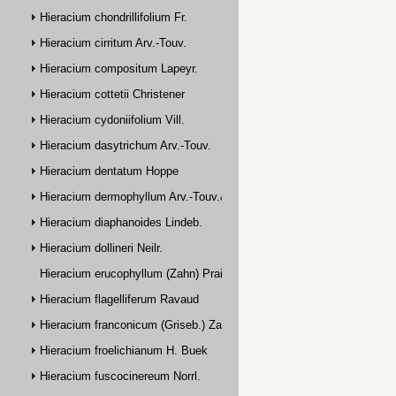
Hieracium chondrillifolium Fr.
Hieracium cirritum Arv.-Touv.
Hieracium compositum Lapeyr.
Hieracium cottetii Christener
Hieracium cydoniifolium Vill.
Hieracium dasytrichum Arv.-Touv.
Hieracium dentatum Hoppe
Hieracium dermophyllum Arv.-Touv.& Briq.
Hieracium diaphanoides Lindeb.
Hieracium dollineri Neilr.
Hieracium erucophyllum (Zahn) Prain
Hieracium flagelliferum Ravaud
Hieracium franconicum (Griseb.) Zahn
Hieracium froelichianum H. Buek
Hieracium fuscocinereum Norrl.