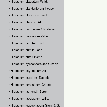
Hieracium glabratum Willd.
Hieracium glanduliferum Hoppe
Hieracium glaucinum Jord.
Hieracium glaucum All.
Hieracium gombense Christener
Hieracium harzianum Zahn
Hieracium hirsutum Fröl.
Hieracium humile Jacq.
Hieracium huteri Bamb.
Hieracium hypochoeroides Gibson
Hieracium intybaceum All.
Hieracium inuloides Tausch
Hieracium jurassicum Griseb.
Hieracium lachenalii Suter
Hieracium laevigatum Willd.
Hieracium leucophaeum Gren. & Godr.