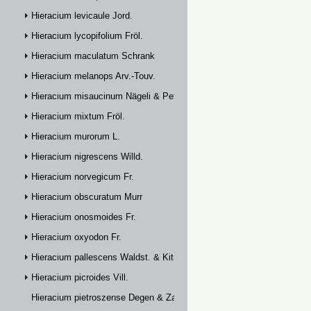
Hieracium levicaule Jord.
Hieracium lycopifolium Fröl.
Hieracium maculatum Schrank
Hieracium melanops Arv.-Touv.
Hieracium misaucinum Nägeli & Peter
Hieracium mixtum Fröl.
Hieracium murorum L.
Hieracium nigrescens Willd.
Hieracium norvegicum Fr.
Hieracium obscuratum Murr
Hieracium onosmoides Fr.
Hieracium oxyodon Fr.
Hieracium pallescens Waldst. & Kit.
Hieracium picroides Vill.
Hieracium pietroszense Degen & Zahn