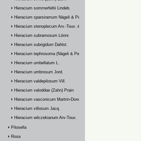
Hieracium sommerfeltii Lindeb.
Hieracium sparsiramum Nägeli & Peter
Hieracium stenoplecum Arv.-Touv. & Huter
Hieracium subramosum Lönnr.
Hieracium subrigidum Dahlst.
Hieracium tephrosoma (Nägeli & Peter) Zahn
Hieracium umbellatum L.
Hieracium umbrosum Jord.
Hieracium valdepilosum Vill.
Hieracium valoddae (Zahn) Prain
Hieracium vasconicum Martrin-Donos
Hieracium villosum Jacq.
Hieracium wilczekianum Arv-Touv.
Pilosella
Rosa