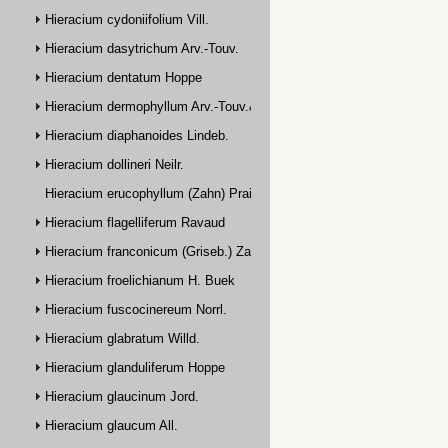
Hieracium cydoniifolium Vill.
Hieracium dasytrichum Arv.-Touv.
Hieracium dentatum Hoppe
Hieracium dermophyllum Arv.-Touv.& Briq.
Hieracium diaphanoides Lindeb.
Hieracium dollineri Neilr.
Hieracium erucophyllum (Zahn) Prain
Hieracium flagelliferum Ravaud
Hieracium franconicum (Griseb.) Zahn
Hieracium froelichianum H. Buek
Hieracium fuscocinereum Norrl.
Hieracium glabratum Willd.
Hieracium glanduliferum Hoppe
Hieracium glaucinum Jord.
Hieracium glaucum All.