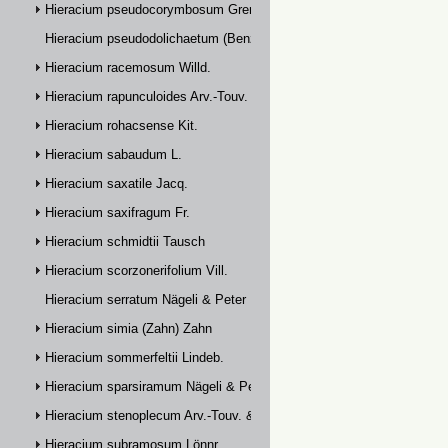
Hieracium pseudocorymbosum Gremli
Hieracium pseudodolichaetum (Benz & Zahn) Zahn
Hieracium racemosum Willd.
Hieracium rapunculoides Arv.-Touv.
Hieracium rohacsense Kit.
Hieracium sabaudum L.
Hieracium saxatile Jacq.
Hieracium saxifragum Fr.
Hieracium schmidtii Tausch
Hieracium scorzonerifolium Vill.
Hieracium serratum Nägeli & Peter
Hieracium simia (Zahn) Zahn
Hieracium sommerfeltii Lindeb.
Hieracium sparsiramum Nägeli & Peter
Hieracium stenoplecum Arv.-Touv. & Huter
Hieracium subramosum Lönnr.