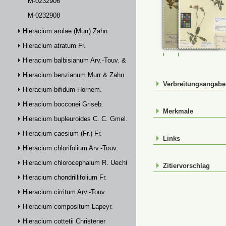
M-0232906
M-0232908
Hieracium arolae (Murr) Zahn
Hieracium atratum Fr.
M-0232906
M-0232908
Hieracium balbisianum Arv.-Touv. & Briq.
Hieracium benzianum Murr & Zahn
Verbreitungsangab
Hieracium bifidum Hornem.
Hieracium bocconei Griseb.
Merkmale
Hieracium bupleuroides C. C. Gmel.
Hieracium caesium (Fr.) Fr.
Links
Hieracium chlorifolium Arv.-Touv.
Hieracium chlorocephalum R. Uechtr.
Zitiervorschlag
Hieracium chondrillifolium Fr.
Hieracium cirritum Arv.-Touv.
Hieracium compositum Lapeyr.
Hieracium cottetii Christener