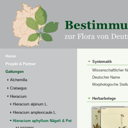
Home
Systematik
Projekt & Partner
Wissenschaftlicher 
Gattungen
Deutscher Name
Alchemilla
Morphologische Stell
Crataegus
Hieracium
Herbarbelege
Hieracium alpinum L.
Hieracium amplexicaule L.
Hieracium aphyllum Nägeli & Peter