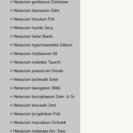
Hieracium gombense Christener
Hieracium harzianum Zahn
Hieracium hirsutum Fröl.
Hieracium humile Jacq.
Hieracium huteri Bamb.
Hieracium hypochoeroides Gibson
Hieracium intybaceum All.
Hieracium inuloides Tausch
Hieracium jurassicum Griseb.
Hieracium lachenalii Suter
Hieracium laevigatum Willd.
Hieracium leucophaeum Gren. & Godr.
Hieracium levicaule Jord.
Hieracium lycopifolium Fröl.
Hieracium maculatum Schrank
Hieracium melanops Arv.-Touv.