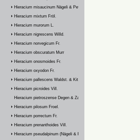
Hieracium misaucinum Nägeli & Peter
Hieracium mixtum Fröl.
Hieracium murorum L.
Hieracium nigrescens Willd.
Hieracium norvegicum Fr.
Hieracium obscuratum Murr
Hieracium onosmoides Fr.
Hieracium oxyodon Fr.
Hieracium pallescens Waldst. & Kit.
Hieracium picroides Vill.
Hieracium pietroszense Degen & Zahn
Hieracium pilosum Froel.
Hieracium porrectum Fr.
Hieracium prenanthoides Vill.
Hieracium pseudalpinum (Nägeli & Peter) Prain