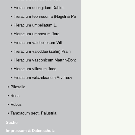
Hieracium subrigidum Dahlst.
Hieracium tephrosoma (Nägeli & Peter) Zahn
Hieracium umbellatum L.
Hieracium umbrosum Jord.
Hieracium valdepilosum Vill.
Hieracium valoddae (Zahn) Prain
Hieracium vasconicum Martrin-Donos
Hieracium villosum Jacq.
Hieracium wilczekianum Arv-Touv.
Pilosella
Rosa
Rubus
Taraxacum sect. Palustria
Suche
Impressum & Datenschutz