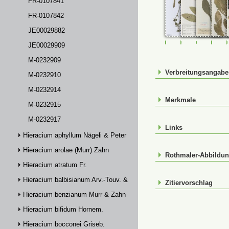
FR-0107841
FR-0107842
JE00029882
FR-0107840
FR-0107841
FR-01078
JE0
JE00029909
M-0232909
Verbreitungsangab
M-0232910
M-0232914
Merkmale
M-0232915
M-0232917
Links
Hieracium aphyllum Nägeli & Peter
Hieracium arolae (Murr) Zahn
Rothmaler-Abbildu
Hieracium atratum Fr.
Hieracium balbisianum Arv.-Touv. & Briq.
Zitiervorschlag
Hieracium benzianum Murr & Zahn
Hieracium bifidum Hornem.
Hieracium bocconei Griseb.