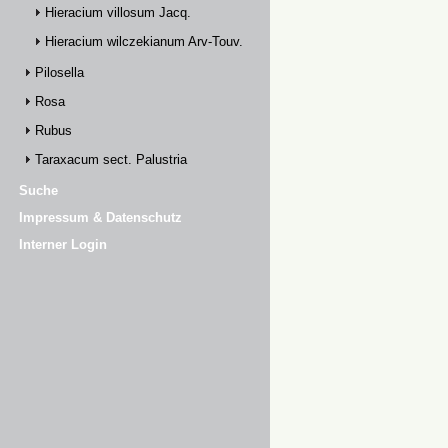
Hieracium villosum Jacq.
Hieracium wilczekianum Arv-Touv.
Pilosella
Rosa
Rubus
Taraxacum sect. Palustria
Suche
Impressum & Datenschutz
Interner Login