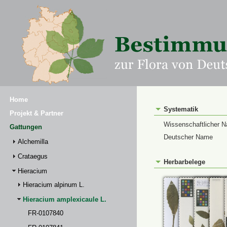
Home
Systematik
Projekt & Partner
Wissenschaftlicher 
Gattungen
Deutscher Name
Alchemilla
Crataegus
Herbarbelege
Hieracium
Hieracium alpinum L.
Hieracium amplexicaule L.
FR-0107840