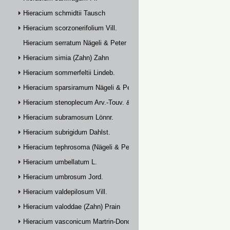
Hieracium schmidtii Tausch
Hieracium scorzonerifolium Vill.
Hieracium serratum Nägeli & Peter
Hieracium simia (Zahn) Zahn
Hieracium sommerfeltii Lindeb.
Hieracium sparsiramum Nägeli & Peter
Hieracium stenoplecum Arv.-Touv. & Huter
Hieracium subramosum Lönnr.
Hieracium subrigidum Dahlst.
Hieracium tephrosoma (Nägeli & Peter) Zahn
Hieracium umbellatum L.
Hieracium umbrosum Jord.
Hieracium valdepilosum Vill.
Hieracium valoddae (Zahn) Prain
Hieracium vasconicum Martrin-Donos