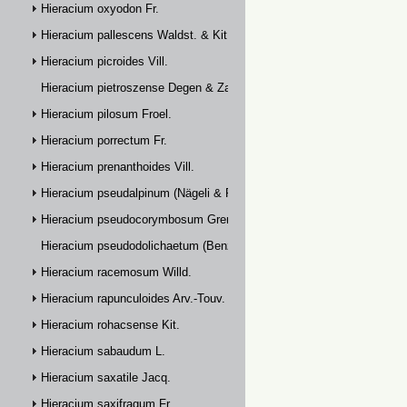
Hieracium oxyodon Fr.
Hieracium pallescens Waldst. & Kit.
Hieracium picroides Vill.
Hieracium pietroszense Degen & Zahn
Hieracium pilosum Froel.
Hieracium porrectum Fr.
Hieracium prenanthoides Vill.
Hieracium pseudalpinum (Nägeli & Peter) Prain
Hieracium pseudocorymbosum Gremli
Hieracium pseudodolichaetum (Benz & Zahn) Zahn
Hieracium racemosum Willd.
Hieracium rapunculoides Arv.-Touv.
Hieracium rohacsense Kit.
Hieracium sabaudum L.
Hieracium saxatile Jacq.
Hieracium saxifragum Fr.