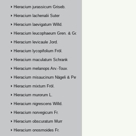
Hieracium jurassicum Griseb.
Hieracium lachenalii Suter
Hieracium laevigatum Willd.
Hieracium leucophaeum Gren. & Godr.
Hieracium levicaule Jord.
Hieracium lycopifolium Fröl.
Hieracium maculatum Schrank
Hieracium melanops Arv.-Touv.
Hieracium misaucinum Nägeli & Peter
Hieracium mixtum Fröl.
Hieracium murorum L.
Hieracium nigrescens Willd.
Hieracium norvegicum Fr.
Hieracium obscuratum Murr
Hieracium onosmoides Fr.