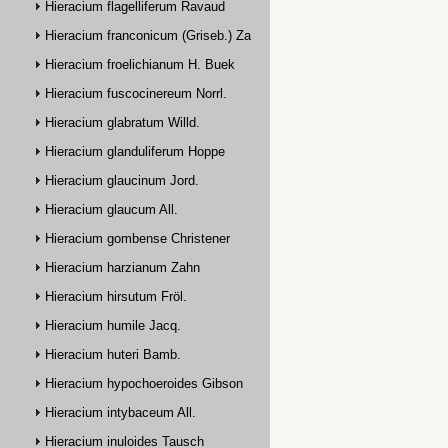
Hieracium flagelliferum Ravaud
Hieracium franconicum (Griseb.) Zahn
Hieracium froelichianum H. Buek
Hieracium fuscocinereum Norrl.
Hieracium glabratum Willd.
Hieracium glanduliferum Hoppe
Hieracium glaucinum Jord.
Hieracium glaucum All.
Hieracium gombense Christener
Hieracium harzianum Zahn
Hieracium hirsutum Fröl.
Hieracium humile Jacq.
Hieracium huteri Bamb.
Hieracium hypochoeroides Gibson
Hieracium intybaceum All.
Hieracium inuloides Tausch