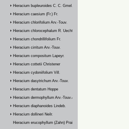
Hieracium bupleuroides C. C. Gmel.
Hieracium caesium (Fr.) Fr.
Hieracium chlorifolium Arv.-Touv.
Hieracium chlorocephalum R. Uechtr.
Hieracium chondrillifolium Fr.
Hieracium cirritum Arv.-Touv.
Hieracium compositum Lapeyr.
Hieracium cottetii Christener
Hieracium cydoniifolium Vill.
Hieracium dasytrichum Arv.-Touv.
Hieracium dentatum Hoppe
Hieracium dermophyllum Arv.-Touv.& Briq.
Hieracium diaphanoides Lindeb.
Hieracium dollineri Neilr.
Hieracium erucophyllum (Zahn) Prain