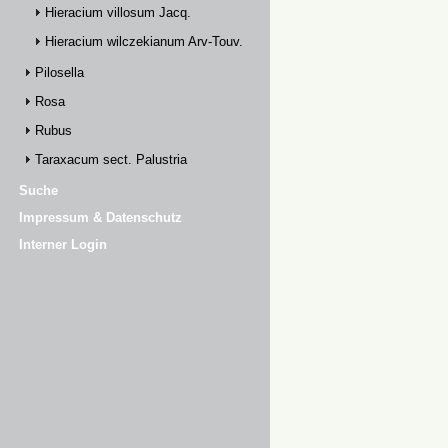
Hieracium villosum Jacq.
Hieracium wilczekianum Arv-Touv.
Pilosella
Rosa
Rubus
Taraxacum sect. Palustria
Suche
Impressum & Datenschutz
Interner Login