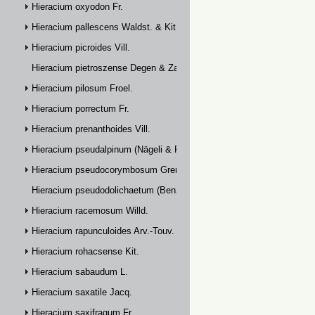
Hieracium oxyodon Fr.
Hieracium pallescens Waldst. & Kit.
Hieracium picroides Vill.
Hieracium pietroszense Degen & Zahn
Hieracium pilosum Froel.
Hieracium porrectum Fr.
Hieracium prenanthoides Vill.
Hieracium pseudalpinum (Nägeli & Peter) Prain
Hieracium pseudocorymbosum Gremli
Hieracium pseudodolichaetum (Benz & Zahn) Zahn
Hieracium racemosum Willd.
Hieracium rapunculoides Arv.-Touv.
Hieracium rohacsense Kit.
Hieracium sabaudum L.
Hieracium saxatile Jacq.
Hieracium saxifragum Fr.