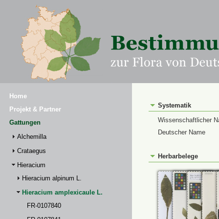
Home
Systematik
Projekt & Partner
Wissenschaftlicher 
Gattungen
Deutscher Name
Alchemilla
Crataegus
Herbarbelege
Hieracium
Hieracium alpinum L.
Hieracium amplexicaule L.
FR-0107840