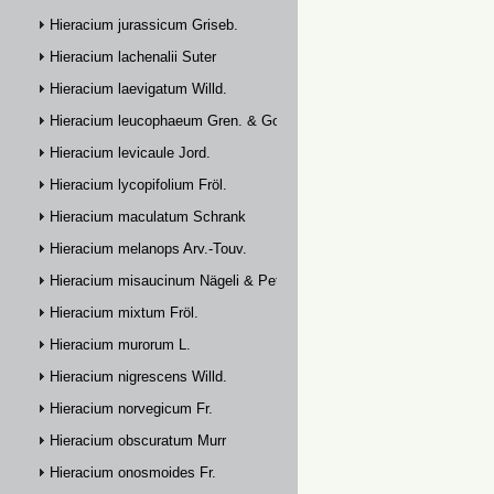
Hieracium jurassicum Griseb.
Hieracium lachenalii Suter
Hieracium laevigatum Willd.
Hieracium leucophaeum Gren. & Godr.
Hieracium levicaule Jord.
Hieracium lycopifolium Fröl.
Hieracium maculatum Schrank
Hieracium melanops Arv.-Touv.
Hieracium misaucinum Nägeli & Peter
Hieracium mixtum Fröl.
Hieracium murorum L.
Hieracium nigrescens Willd.
Hieracium norvegicum Fr.
Hieracium obscuratum Murr
Hieracium onosmoides Fr.