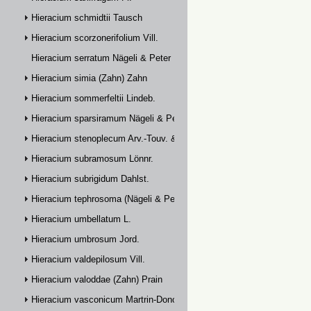
Hieracium schmidtii Tausch
Hieracium scorzonerifolium Vill.
Hieracium serratum Nägeli & Peter
Hieracium simia (Zahn) Zahn
Hieracium sommerfeltii Lindeb.
Hieracium sparsiramum Nägeli & Peter
Hieracium stenoplecum Arv.-Touv. & Huter
Hieracium subramosum Lönnr.
Hieracium subrigidum Dahlst.
Hieracium tephrosoma (Nägeli & Peter) Zahn
Hieracium umbellatum L.
Hieracium umbrosum Jord.
Hieracium valdepilosum Vill.
Hieracium valoddae (Zahn) Prain
Hieracium vasconicum Martrin-Donos