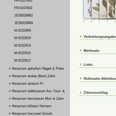
FR-0107841
FR-0107842
JE00029882
FR-0107840
FR-0107841
FR-01078
JE0
JE00029909
M-0232909
Verbreitungsangab
M-0232910
M-0232914
Merkmale
M-0232915
M-0232917
Links
Hieracium aphyllum Nägeli & Peter
Hieracium arolae (Murr) Zahn
Rothmaler-Abbildu
Hieracium atratum Fr.
Hieracium balbisianum Arv.-Touv. & Briq.
Zitiervorschlag
Hieracium benzianum Murr & Zahn
Hieracium bifidum Hornem.
Hieracium bocconei Griseb.