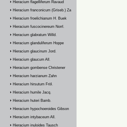
Hieracium flagelliferum Ravaud
Hieracium franconicum (Griseb.) Zahn
Hieracium froelichianum H. Buek
Hieracium fuscocinereum Norrl.
Hieracium glabratum Willd.
Hieracium glanduliferum Hoppe
Hieracium glaucinum Jord.
Hieracium glaucum All.
Hieracium gombense Christener
Hieracium harzianum Zahn
Hieracium hirsutum Fröl.
Hieracium humile Jacq.
Hieracium huteri Bamb.
Hieracium hypochoeroides Gibson
Hieracium intybaceum All.
Hieracium inuloides Tausch