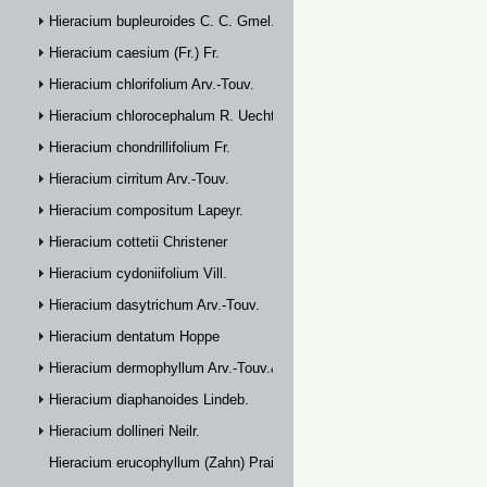
Hieracium bupleuroides C. C. Gmel.
Hieracium caesium (Fr.) Fr.
Hieracium chlorifolium Arv.-Touv.
Hieracium chlorocephalum R. Uechtr.
Hieracium chondrillifolium Fr.
Hieracium cirritum Arv.-Touv.
Hieracium compositum Lapeyr.
Hieracium cottetii Christener
Hieracium cydoniifolium Vill.
Hieracium dasytrichum Arv.-Touv.
Hieracium dentatum Hoppe
Hieracium dermophyllum Arv.-Touv.& Briq.
Hieracium diaphanoides Lindeb.
Hieracium dollineri Neilr.
Hieracium erucophyllum (Zahn) Prain