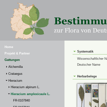
Home
Systematik
Projekt & Partner
Wissenschaftlicher 
Gattungen
Deutscher Name
Alchemilla
Crataegus
Herbarbelege
Hieracium
Hieracium alpinum L.
Hieracium amplexicaule L.
FR-0107840