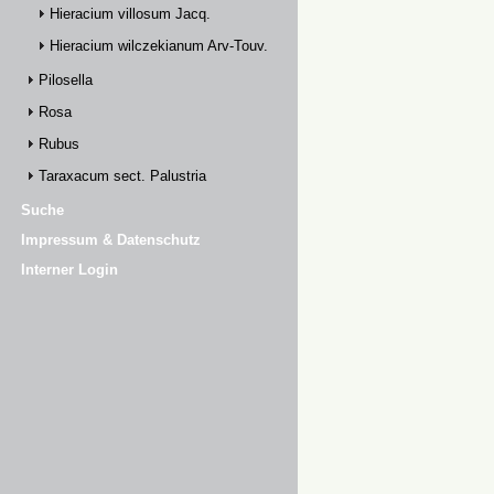
Hieracium villosum Jacq.
Hieracium wilczekianum Arv-Touv.
Pilosella
Rosa
Rubus
Taraxacum sect. Palustria
Suche
Impressum & Datenschutz
Interner Login