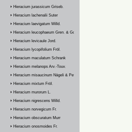
Hieracium jurassicum Griseb.
Hieracium lachenalii Suter
Hieracium laevigatum Willd.
Hieracium leucophaeum Gren. & Godr.
Hieracium levicaule Jord.
Hieracium lycopifolium Fröl.
Hieracium maculatum Schrank
Hieracium melanops Arv.-Touv.
Hieracium misaucinum Nägeli & Peter
Hieracium mixtum Fröl.
Hieracium murorum L.
Hieracium nigrescens Willd.
Hieracium norvegicum Fr.
Hieracium obscuratum Murr
Hieracium onosmoides Fr.