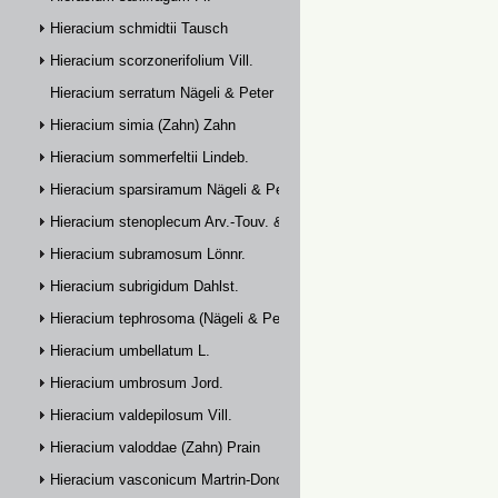
Hieracium schmidtii Tausch
Hieracium scorzonerifolium Vill.
Hieracium serratum Nägeli & Peter
Hieracium simia (Zahn) Zahn
Hieracium sommerfeltii Lindeb.
Hieracium sparsiramum Nägeli & Peter
Hieracium stenoplecum Arv.-Touv. & Huter
Hieracium subramosum Lönnr.
Hieracium subrigidum Dahlst.
Hieracium tephrosoma (Nägeli & Peter) Zahn
Hieracium umbellatum L.
Hieracium umbrosum Jord.
Hieracium valdepilosum Vill.
Hieracium valoddae (Zahn) Prain
Hieracium vasconicum Martrin-Donos