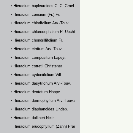
Hieracium bupleuroides C. C. Gmel.
Hieracium caesium (Fr.) Fr.
Hieracium chlorifolium Arv.-Touv.
Hieracium chlorocephalum R. Uechtr.
Hieracium chondrillifolium Fr.
Hieracium cirritum Arv.-Touv.
Hieracium compositum Lapeyr.
Hieracium cottetii Christener
Hieracium cydoniifolium Vill.
Hieracium dasytrichum Arv.-Touv.
Hieracium dentatum Hoppe
Hieracium dermophyllum Arv.-Touv.& Briq.
Hieracium diaphanoides Lindeb.
Hieracium dollineri Neilr.
Hieracium erucophyllum (Zahn) Prain