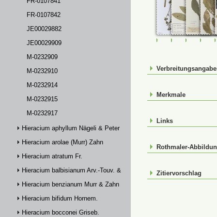
FR-0107841
FR-0107842
JE00029882
FR-0107840
FR-0107841
FR-01078
JE0
JE00029909
M-0232909
Verbreitungsangab
M-0232910
M-0232914
Merkmale
M-0232915
M-0232917
Links
Hieracium aphyllum Nägeli & Peter
Hieracium arolae (Murr) Zahn
Rothmaler-Abbildu
Hieracium atratum Fr.
Hieracium balbisianum Arv.-Touv. & Briq.
Zitiervorschlag
Hieracium benzianum Murr & Zahn
Hieracium bifidum Hornem.
Hieracium bocconei Griseb.