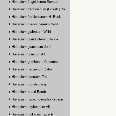
Hieracium flagelliferum Ravaud
Hieracium franconicum (Griseb.) Zahn
Hieracium froelichianum H. Buek
Hieracium fuscocinereum Norrl.
Hieracium glabratum Willd.
Hieracium glanduliferum Hoppe
Hieracium glaucinum Jord.
Hieracium glaucum All.
Hieracium gombense Christener
Hieracium harzianum Zahn
Hieracium hirsutum Fröl.
Hieracium humile Jacq.
Hieracium huteri Bamb.
Hieracium hypochoeroides Gibson
Hieracium intybaceum All.
Hieracium inuloides Tausch