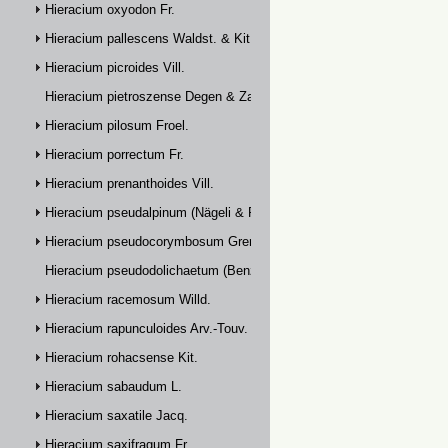
Hieracium oxyodon Fr.
Hieracium pallescens Waldst. & Kit.
Hieracium picroides Vill.
Hieracium pietroszense Degen & Zahn
Hieracium pilosum Froel.
Hieracium porrectum Fr.
Hieracium prenanthoides Vill.
Hieracium pseudalpinum (Nägeli & Peter) Prain
Hieracium pseudocorymbosum Gremli
Hieracium pseudodolichaetum (Benz & Zahn) Zahn
Hieracium racemosum Willd.
Hieracium rapunculoides Arv.-Touv.
Hieracium rohacsense Kit.
Hieracium sabaudum L.
Hieracium saxatile Jacq.
Hieracium saxifragum Fr.