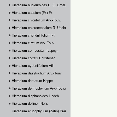
Hieracium bupleuroides C. C. Gmel.
Hieracium caesium (Fr.) Fr.
Hieracium chlorifolium Arv.-Touv.
Hieracium chlorocephalum R. Uechtr.
Hieracium chondrillifolium Fr.
Hieracium cirritum Arv.-Touv.
Hieracium compositum Lapeyr.
Hieracium cottetii Christener
Hieracium cydoniifolium Vill.
Hieracium dasytrichum Arv.-Touv.
Hieracium dentatum Hoppe
Hieracium dermophyllum Arv.-Touv.& Briq.
Hieracium diaphanoides Lindeb.
Hieracium dollineri Neilr.
Hieracium erucophyllum (Zahn) Prain