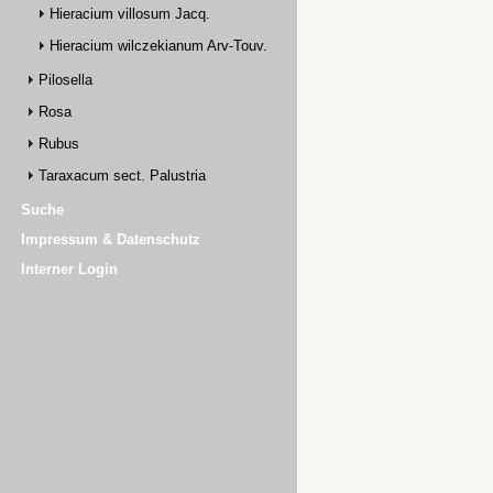
Hieracium villosum Jacq.
Hieracium wilczekianum Arv-Touv.
Pilosella
Rosa
Rubus
Taraxacum sect. Palustria
Suche
Impressum & Datenschutz
Interner Login