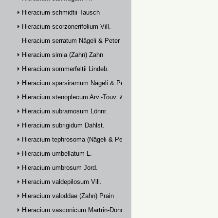
Hieracium schmidtii Tausch
Hieracium scorzonerifolium Vill.
Hieracium serratum Nägeli & Peter
Hieracium simia (Zahn) Zahn
Hieracium sommerfeltii Lindeb.
Hieracium sparsiramum Nägeli & Peter
Hieracium stenoplecum Arv.-Touv. & Huter
Hieracium subramosum Lönnr.
Hieracium subrigidum Dahlst.
Hieracium tephrosoma (Nägeli & Peter) Zahn
Hieracium umbellatum L.
Hieracium umbrosum Jord.
Hieracium valdepilosum Vill.
Hieracium valoddae (Zahn) Prain
Hieracium vasconicum Martrin-Donos