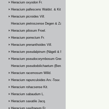
Hieracium oxyodon Fr.
Hieracium pallescens Waldst. & Kit.
Hieracium picroides Vill.
Hieracium pietroszense Degen & Zahn
Hieracium pilosum Froel.
Hieracium porrectum Fr.
Hieracium prenanthoides Vill.
Hieracium pseudalpinum (Nägeli & Peter) Prain
Hieracium pseudocorymbosum Gremli
Hieracium pseudodolichaetum (Benz & Zahn) Zahn
Hieracium racemosum Willd.
Hieracium rapunculoides Arv.-Touv.
Hieracium rohacsense Kit.
Hieracium sabaudum L.
Hieracium saxatile Jacq.
Hieracium saxifragum Fr.