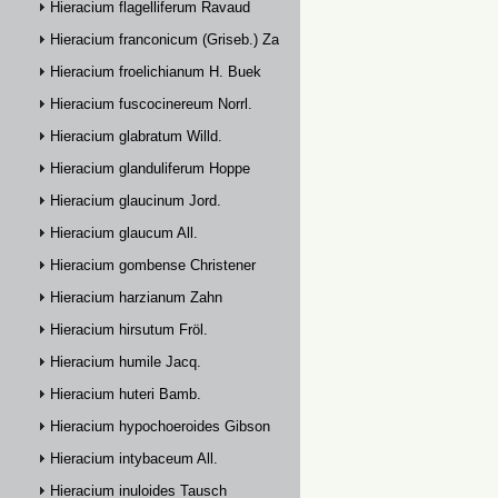
Hieracium flagelliferum Ravaud
Hieracium franconicum (Griseb.) Zahn
Hieracium froelichianum H. Buek
Hieracium fuscocinereum Norrl.
Hieracium glabratum Willd.
Hieracium glanduliferum Hoppe
Hieracium glaucinum Jord.
Hieracium glaucum All.
Hieracium gombense Christener
Hieracium harzianum Zahn
Hieracium hirsutum Fröl.
Hieracium humile Jacq.
Hieracium huteri Bamb.
Hieracium hypochoeroides Gibson
Hieracium intybaceum All.
Hieracium inuloides Tausch