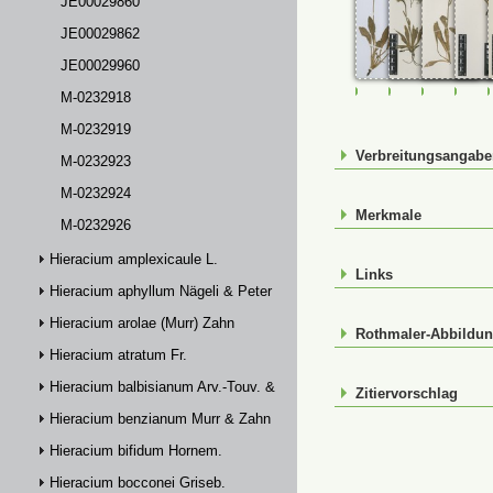
JE00029860
JE00029862
JE00029960
FR-0114114
JE00029859
JE00029
JE0
M-0232918
M-0232919
Verbreitungsangab
M-0232923
M-0232924
Merkmale
M-0232926
Hieracium amplexicaule L.
Links
Hieracium aphyllum Nägeli & Peter
Hieracium arolae (Murr) Zahn
Rothmaler-Abbildu
Hieracium atratum Fr.
Hieracium balbisianum Arv.-Touv. & Briq.
Zitiervorschlag
Hieracium benzianum Murr & Zahn
Hieracium bifidum Hornem.
Hieracium bocconei Griseb.