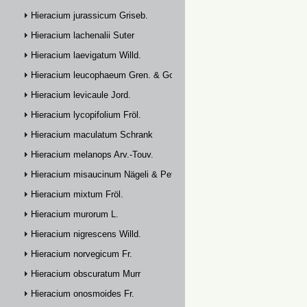
Hieracium jurassicum Griseb.
Hieracium lachenalii Suter
Hieracium laevigatum Willd.
Hieracium leucophaeum Gren. & Godr.
Hieracium levicaule Jord.
Hieracium lycopifolium Fröl.
Hieracium maculatum Schrank
Hieracium melanops Arv.-Touv.
Hieracium misaucinum Nägeli & Peter
Hieracium mixtum Fröl.
Hieracium murorum L.
Hieracium nigrescens Willd.
Hieracium norvegicum Fr.
Hieracium obscuratum Murr
Hieracium onosmoides Fr.