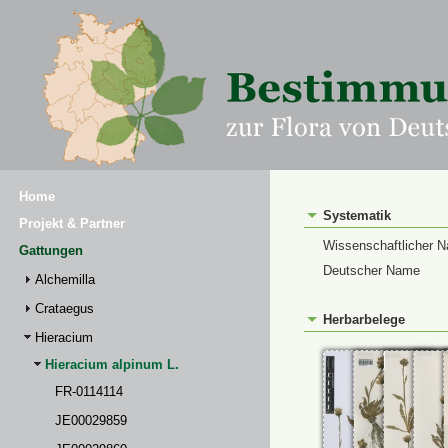
Home
Systematik
Projekt & Partner
Wissenschaftlicher 
Gattungen
Deutscher Name
Alchemilla
Crataegus
Herbarbelege
Hieracium
Hieracium alpinum L.
FR-0114114
JE00029859