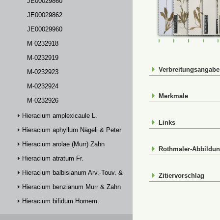
JE00029860
JE00029862
JE00029960
FR-0114114
JE00029859
JE00029
JE0
M-0232918
M-0232919
Verbreitungsangab
M-0232923
M-0232924
Merkmale
M-0232926
Hieracium amplexicaule L.
Links
Hieracium aphyllum Nägeli & Peter
Hieracium arolae (Murr) Zahn
Rothmaler-Abbildu
Hieracium atratum Fr.
Hieracium balbisianum Arv.-Touv. & Briq.
Zitiervorschlag
Hieracium benzianum Murr & Zahn
Hieracium bifidum Hornem.
Hieracium bocconei Griseb.