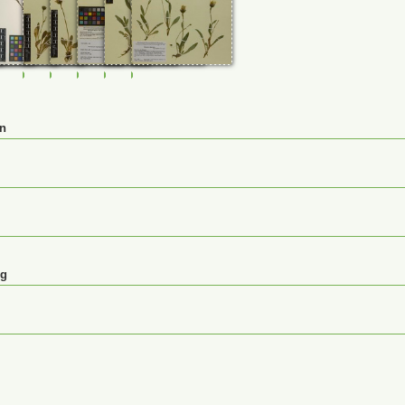
860
0029862
JE00029960
M-0232918
M-0232919
M-0232923
M-0232924
M-0232926
en
ng