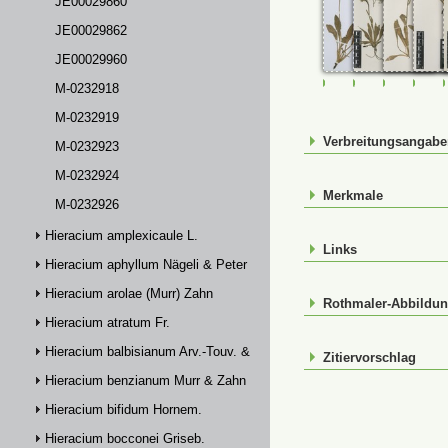
JE00029860
JE00029862
JE00029960
FR-0114114
JE00029859
JE00029
JE0
M-0232918
M-0232919
Verbreitungsangab
M-0232923
M-0232924
Merkmale
M-0232926
Hieracium amplexicaule L.
Links
Hieracium aphyllum Nägeli & Peter
Hieracium arolae (Murr) Zahn
Rothmaler-Abbildu
Hieracium atratum Fr.
Hieracium balbisianum Arv.-Touv. & Briq.
Zitiervorschlag
Hieracium benzianum Murr & Zahn
Hieracium bifidum Hornem.
Hieracium bocconei Griseb.