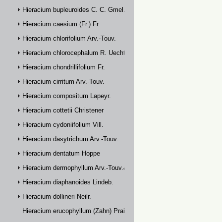
Hieracium bupleuroides C. C. Gmel.
Hieracium caesium (Fr.) Fr.
Hieracium chlorifolium Arv.-Touv.
Hieracium chlorocephalum R. Uechtr.
Hieracium chondrillifolium Fr.
Hieracium cirritum Arv.-Touv.
Hieracium compositum Lapeyr.
Hieracium cottetii Christener
Hieracium cydoniifolium Vill.
Hieracium dasytrichum Arv.-Touv.
Hieracium dentatum Hoppe
Hieracium dermophyllum Arv.-Touv.& Briq.
Hieracium diaphanoides Lindeb.
Hieracium dollineri Neilr.
Hieracium erucophyllum (Zahn) Prain