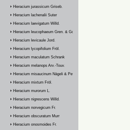
Hieracium jurassicum Griseb.
Hieracium lachenalii Suter
Hieracium laevigatum Willd.
Hieracium leucophaeum Gren. & Godr.
Hieracium levicaule Jord.
Hieracium lycopifolium Fröl.
Hieracium maculatum Schrank
Hieracium melanops Arv.-Touv.
Hieracium misaucinum Nägeli & Peter
Hieracium mixtum Fröl.
Hieracium murorum L.
Hieracium nigrescens Willd.
Hieracium norvegicum Fr.
Hieracium obscuratum Murr
Hieracium onosmoides Fr.