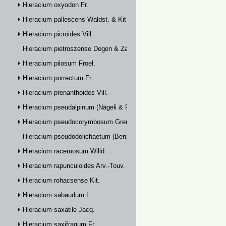
Hieracium oxyodon Fr.
Hieracium pallescens Waldst. & Kit.
Hieracium picroides Vill.
Hieracium pietroszense Degen & Zahn
Hieracium pilosum Froel.
Hieracium porrectum Fr.
Hieracium prenanthoides Vill.
Hieracium pseudalpinum (Nägeli & Peter) Prain
Hieracium pseudocorymbosum Gremli
Hieracium pseudodolichaetum (Benz & Zahn) Zahn
Hieracium racemosum Willd.
Hieracium rapunculoides Arv.-Touv.
Hieracium rohacsense Kit.
Hieracium sabaudum L.
Hieracium saxatile Jacq.
Hieracium saxifragum Fr.