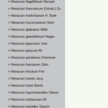
Hieracium flagelliferum Ravaud
Hieracium franconicum (Griseb.) Zahn
Hieracium froelichianum H. Buek
Hieracium fuscocinereum Norrl.
Hieracium glabratum Willd.
Hieracium glanduliferum Hoppe
Hieracium glaucinum Jord.
Hieracium glaucum All.
Hieracium gombense Christener
Hieracium harzianum Zahn
Hieracium hirsutum Fröl.
Hieracium humile Jacq.
Hieracium huteri Bamb.
Hieracium hypochoeroides Gibson
Hieracium intybaceum All.
Hieracium inuloides Tausch