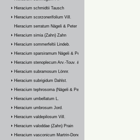
Hieracium schmidtii Tausch
Hieracium scorzonerifolium Vill.
Hieracium serratum Nägeli & Peter
Hieracium simia (Zahn) Zahn
Hieracium sommerfeltii Lindeb.
Hieracium sparsiramum Nägeli & Peter
Hieracium stenoplecum Arv.-Touv. & Huter
Hieracium subramosum Lönnr.
Hieracium subrigidum Dahlst.
Hieracium tephrosoma (Nägeli & Peter) Zahn
Hieracium umbellatum L.
Hieracium umbrosum Jord.
Hieracium valdepilosum Vill.
Hieracium valoddae (Zahn) Prain
Hieracium vasconicum Martrin-Donos