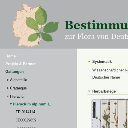
Home
Systematik
Projekt & Partner
Wissenschaftlicher 
Gattungen
Deutscher Name
Alchemilla
Crataegus
Herbarbelege
Hieracium
Hieracium alpinum L.
FR-0114114
JE00029859