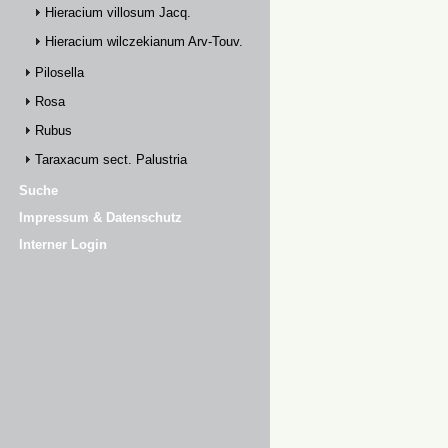
Hieracium villosum Jacq.
Hieracium wilczekianum Arv-Touv.
Pilosella
Rosa
Rubus
Taraxacum sect. Palustria
Suche
Impressum & Datenschutz
Interner Login